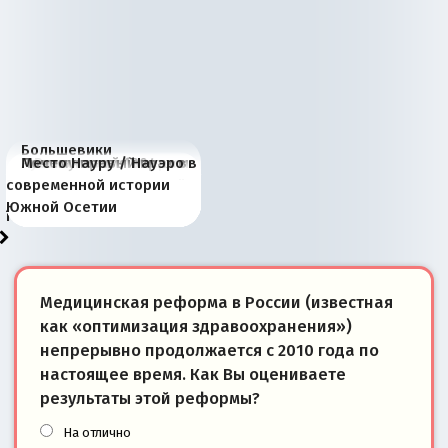
Большевики
Киевская марионетка
В России назрели
Миграционный пожар
Россия начинает
Россия зимой 1904
Русская нация вчера и
Почему правый крах в
Место Науру / Науэро в
отличаются от «Яблока»
Запада рассказала о
перемены: 15 шагов к
Европы
сбрасывать балласт
года: первые уступки во
сегодня
Варшаве не поможет её
современной истории
тем, что они -
«переобувании» хозяев
суверенной экономике
Анкориджа
внутренней политике
отношениям с Россией?
Южной Осетии
победители
Медицинская реформа в России (известная
как «оптимизация здравоохранения»)
непрерывно продолжается с 2010 года по
настоящее время. Как Вы оцениваете
результаты этой реформы?
На отлично