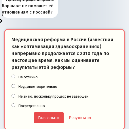
рыбопромысловые
отличаются от «Яблока»
Запада рассказала о
перемены: 15 шагов к
Европы
сбрасывать балласт
года: первые уступки во
сегодня
Варшаве не поможет её
районы Баренцева
тем, что они -
«переобувании» хозяев
суверенной экономике
Анкориджа
внутренней политике
отношениям с Россией?
моря
победители
Медицинская реформа в России (известная
как «оптимизация здравоохранения»)
непрерывно продолжается с 2010 года по
настоящее время. Как Вы оцениваете
результаты этой реформы?
На отлично
Неудовлетворительно
Не знаю, поскольку процесс не завершён
Посредственно
Результаты