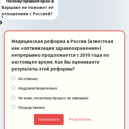
Киевская марионетка
В России назрели
Миграционный пожар
Россия начинает
Россия зимой 1904
Русская нация вчера и
Почему правый крах в
рыбопромысловые
отличаются от «Яблока»
Запада рассказала о
перемены: 15 шагов к
Европы
сбрасывать балласт
года: первые уступки во
сегодня
Варшаве не поможет её
районы Баренцева
тем, что они -
«переобувании» хозяев
суверенной экономике
Анкориджа
внутренней политике
отношениям с Россией?
моря
победители
Медицинская реформа в России (известная
как «оптимизация здравоохранения»)
непрерывно продолжается с 2010 года по
настоящее время. Как Вы оцениваете
результаты этой реформы?
На отлично
Неудовлетворительно
Не знаю, поскольку процесс не завершён
Посредственно
Результаты