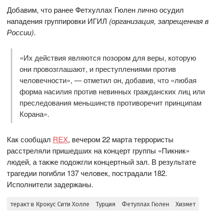
Добавим, что ранее Фетхуллах Гюлен лично осудил
нападения группировки ИГИЛ
(организация, запрещенная в
России)
.
«Их действия являются позором для веры, которую
они провозглашают, и преступлениями против
человечности», — отметил он, добавив, что «любая
форма насилия против невинных гражданских лиц или
преследования меньшинств противоречит принципам
Корана».
Как сообщал
REX
, вечером 22 марта террористы
расстреляли пришедших на концерт группы «Пикник»
людей, а также подожгли концертный зал. В результате
трагедии погибли 137 человек, пострадали 182.
Исполнители задержаны.
теракт в Крокус Сити Холле
Турция
Фетуллах Гюлен
Хизмет