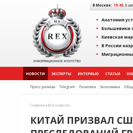
В Москве:
19:40
, 8 ав
Анатомия уст
Большевики о
Киевская мар
В России наз
Миграционны
НОВОСТИ
ЭКСПЕРТЫ
ИНТЕРВЬЮ
СТАТЬИ
КН
Пресс-релизы
Telegram
Политика
Экономика
Обще
Главная
»
Все новости
КИТАЙ ПРИЗВАЛ СШ