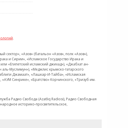
нологий
.
 сектор», «Азов» (батальон «Азов», полк «Азов»),
рака и Сирии», «Исламское Государство Ирака и
или «Египетский исламский джихад»), «Джабхат ан-
н аль-Муслимун»), «Меджлис крымско-татарского
Таблиги Джамаат», «Лашкар-И-Тайба», «Исламская
 «АУМ Синрике», «Братство» Корчинского, «Тризуб им.
ужба Радио Свобода (Azatliq Radiosi), Радио Свободная
ждународное историко-просветительское,