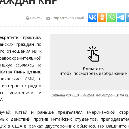
РАЖДАН КНР
Печать
Отправить по email
кратить практику
айских граждан по
го отношения ни к
равоохранительной
ньхуа, ссылаясь на
 Китая
Линь Цзяня,
риканские СМИ, в
я интервью с рядом
лись унижениям и
Отношения США и Китая. Иллюстрация: ИА RE
А.
лучай; Китай и раньше предъявлял американской стор
ых действий против китайских студентов, преподавате
их в США в рамках двусторонних обменов. Но Вашингто