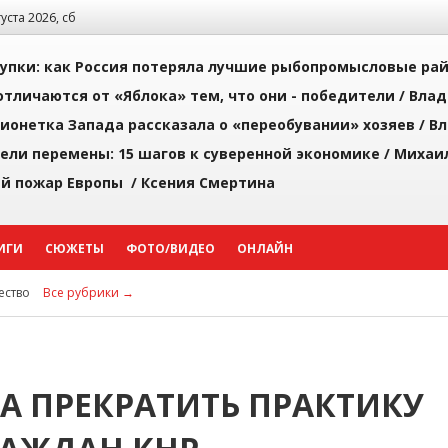
густа 2026, сб
упки: как Россия потеряла лучшие рыбопромысловые ра
тличаются от «Яблока» тем, что они - победители /
Влад
ионетка Запада рассказала о «переобувании» хозяев /
Вл
рели перемены: 15 шагов к суверенной экономике /
Михаи
й пожар Европы /
Ксения Смертина
ИГИ
СЮЖЕТЫ
ФОТО/ВИДЕО
ОНЛАЙН
ство
Все рубрики →
А ПРЕКРАТИТЬ ПРАКТИКУ