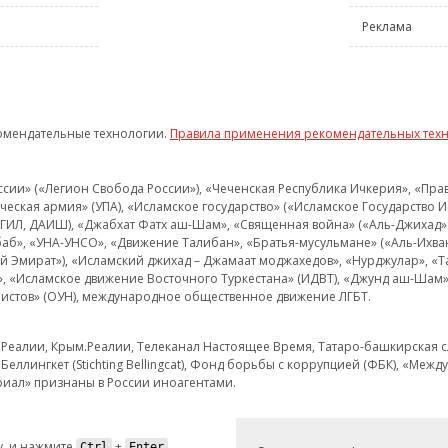
Реклама
омендательные технологии.
Правила применения рекомендательных тех
и» («Легион Свобода России»), «Чеченская Республика Ичкерия», «Правый
еская армия» (УПА), «Исламское государство» («Исламское Государство И
 ИГИЛ, ДАИШ), «Джабхат Фатх аш-Шам», «Священная война» («Аль-Джихад» 
аб», «УНА-УНСО», «Движение Талибан», «Братья-мусульмане» («Аль-Ихва
кий Эмират»), «Исламский джихад – Джамаат моджахедов», «Нурджулар», «
», «Исламское движение Восточного Туркестана» (ИДВТ), «Джунд аш-Шам»,
истов» (ОУН), международное общественное движение ЛГБТ.
з.Реалии, Крым.Реалии, Телеканал Настоящее Время, Татаро-башкирская сл
Беллингкет (Stichting Bellingcat), Фонд борьбы с коррупцией (ФБК), «Ме
иал» признаны в России иноагентами.
, и нажмите
+
.
Ctrl
Enter