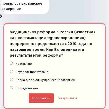
Запада рассказала о
перемены: 15 шагов к
Европы
сбрасывать балласт
года: первые уступки во
сегодня
Варшаве не поможет её
современной истории
появилось украинское
«переобувании» хозяев
суверенной экономике
Анкориджа
внутренней политике
отношениям с Россией?
Южной Осетии
измерение
Медицинская реформа в России (известная
как «оптимизация здравоохранения»)
непрерывно продолжается с 2010 года по
настоящее время. Как Вы оцениваете
результаты этой реформы?
На отлично
Неудовлетворительно
Не знаю, поскольку процесс не завершён
Посредственно
Результаты