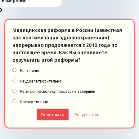
«переобувании» хозяев
суверенной экономике
Анкориджа
внутренней политике
отношениям с Россией?
Южной Осетии
измерение
Медицинская реформа в России (известная
как «оптимизация здравоохранения»)
непрерывно продолжается с 2010 года по
настоящее время. Как Вы оцениваете
результаты этой реформы?
На отлично
Неудовлетворительно
Не знаю, поскольку процесс не завершён
Посредственно
Результаты