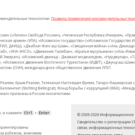
омендательные технологии.
Правила применения рекомендательных тех
и» («Легион Свобода России»), «Чеченская Республика Ичкерия», «Правый
еская армия» (УПА), «Исламское государство» («Исламское Государство И
 ИГИЛ, ДАИШ), «Джабхат Фатх аш-Шам», «Священная война» («Аль-Джихад» 
аб», «УНА-УНСО», «Движение Талибан», «Братья-мусульмане» («Аль-Ихва
кий Эмират»), «Исламский джихад – Джамаат моджахедов», «Нурджулар», «
», «Исламское движение Восточного Туркестана» (ИДВТ), «Джунд аш-Шам»,
истов» (ОУН), международное общественное движение ЛГБТ.
з.Реалии, Крым.Реалии, Телеканал Настоящее Время, Татаро-башкирская сл
Беллингкет (Stichting Bellingcat), Фонд борьбы с коррупцией (ФБК), «Ме
иал» признаны в России иноагентами.
, и нажмите
+
.
Ctrl
Enter
© 2009-2026 Информационное а
Свидетельство о регистрации 
 ориентированы
связи, информационных технол
 за рубежом, знакомим