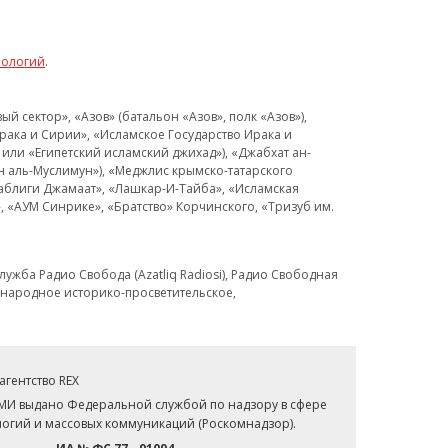
нологий
.
 сектор», «Азов» (батальон «Азов», полк «Азов»),
рака и Сирии», «Исламское Государство Ирака и
или «Египетский исламский джихад»), «Джабхат ан-
н аль-Муслимун»), «Меджлис крымско-татарского
Таблиги Джамаат», «Лашкар-И-Тайба», «Исламская
 «АУМ Синрике», «Братство» Корчинского, «Тризуб им.
ужба Радио Свобода (Azatliq Radiosi), Радио Свободная
ждународное историко-просветительское,
гентство REX
СМИ выдано Федеральной службой по надзору в сфере
огий и массовых коммуникаций (Роскомнадзор).