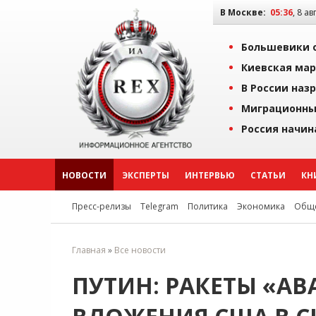
В Москве:
05:36
, 8 ав
Большевики о
Киевская мар
В России наз
Миграционны
Россия начин
НОВОСТИ
ЭКСПЕРТЫ
ИНТЕРВЬЮ
СТАТЬИ
КН
Пресс-релизы
Telegram
Политика
Экономика
Обще
Главная
»
Все новости
ПУТИН: РАКЕТЫ «А