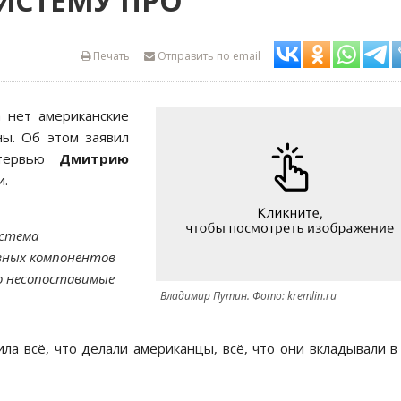
ИСТЕМУ ПРО
Печать
Отправить по email
а нет американские
ны. Об этом заявил
тервью
Дмитрию
и.
истема
вных компонентов
то несопоставимые
Владимир Путин. Фото: kremlin.ru
ила всё, что делали американцы, всё, что они вкладывали в