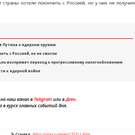
 страны хотели покончить с Россией, но у них не получил
е Путина о ядерном оружии
ить с Россией, но не смогли
ьно воспримет переход к прогрессивному налогообложению
сти к ядерной войне
на наш канал в
Telegram
или в
Дзен
.
а в курсе главных событий дня.
Ссылка:
https://iarex.ru/news/125711.html