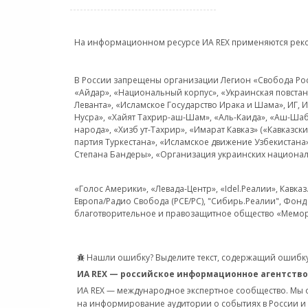
На информационном ресурсе ИА REX применяются рек
В России запрещены организации Легион «Свобода Росси
«Айдар», «Национальный корпус», «Украинская повстанч
Леванта», «Исламское Государство Ирака и Шама», ИГ,
Нусра», «Хайят Тахрир-аш-Шам», «Аль-Каида», «Аш-Шаб
народа», «Хизб ут-Тахрир», «Имарат Кавказ» («Кавказс
партия Туркестана», «Исламское движение Узбекистана
Степана Бандеры», «Организация украинских национал
«Голос Америки», «Левада-Центр», «Idel.Реалии», Кавка
Европа/Радио Свобода (PCE/PC), "Сибирь.Реалии", Фонд 
благотворительное и правозащитное общество «Мемор
Нашли ошибку? Выделите текст, содержащий ошибку
ИА REX — российское информационное агентство
ИА REX — международное экспертное сообщество. Мы
на информирование аудитории о событиях в России и