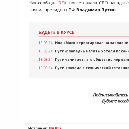
Как сообщал
REX
, после начала СВО западные
заявил президент РФ
Владимир Путин
.
БУДЬТЕ В КУРСЕ
13.03.24
Илон Маск отреагировал на заявлени
13.03.24
Путин: западные элиты хотели поконч
13.03.24
Путин считает, что общество нормал
13.03.24
Путин заявил о технической готовно
Подписывайтесь 
Будьте всегд
Источник:
ИА REX