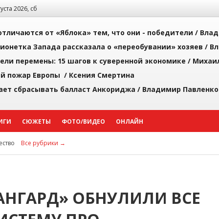
густа 2026, сб
тличаются от «Яблока» тем, что они - победители /
Влад
ионетка Запада рассказала о «переобувании» хозяев /
Вл
рели перемены: 15 шагов к суверенной экономике /
Михаи
й пожар Европы /
Ксения Смертина
ает сбрасывать балласт Анкориджа /
Владимир Павленко
ИГИ
СЮЖЕТЫ
ФОТО/ВИДЕО
ОНЛАЙН
ство
Все рубрики →
ВАНГАРД» ОБНУЛИЛИ ВСЕ