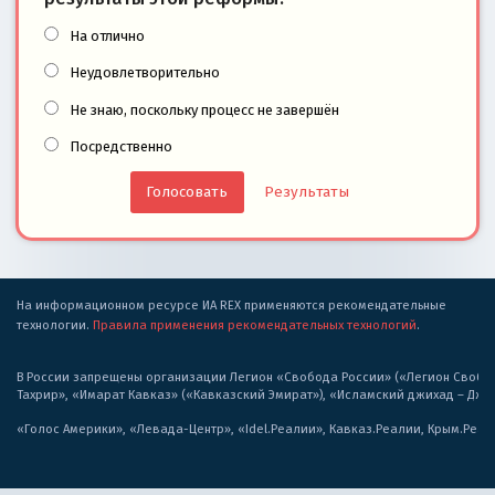
На отлично
Неудовлетворительно
Не знаю, поскольку процесс не завершён
Посредственно
Результаты
На информационном ресурсе ИА REX применяются рекомендательные
технологии.
Правила применения рекомендательных технологий
.
В России запрещены организации Легион «Свобода России» («Легион Свобода
Тахрир», «Имарат Кавказ» («Кавказский Эмират»), «Исламский джихад – Дж
«Голос Америки», «Левада-Центр», «Idel.Реалии», Кавказ.Реалии, Крым.Реал