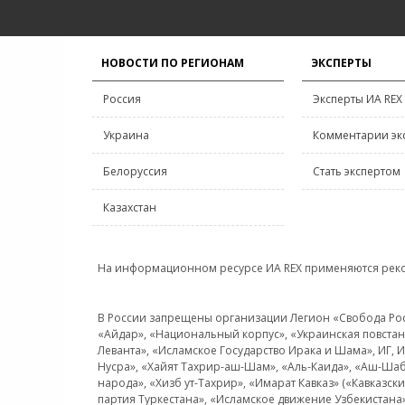
НОВОСТИ ПО РЕГИОНАМ
ЭКСПЕРТЫ
Россия
Эксперты ИА REX
Украина
Комментарии эк
Белоруссия
Стать экспертом
Казахстан
На информационном ресурсе ИА REX применяются рек
В России запрещены организации Легион «Свобода Росси
«Айдар», «Национальный корпус», «Украинская повстанч
Леванта», «Исламское Государство Ирака и Шама», ИГ,
Нусра», «Хайят Тахрир-аш-Шам», «Аль-Каида», «Аш-Шаб
народа», «Хизб ут-Тахрир», «Имарат Кавказ» («Кавказс
партия Туркестана», «Исламское движение Узбекистана