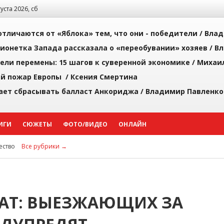
густа 2026, сб
тличаются от «Яблока» тем, что они - победители /
Влад
ионетка Запада рассказала о «переобувании» хозяев /
Вл
рели перемены: 15 шагов к суверенной экономике /
Михаи
й пожар Европы /
Ксения Смертина
ает сбрасывать балласт Анкориджа /
Владимир Павленко
ИГИ
СЮЖЕТЫ
ФОТО/ВИДЕО
ОНЛАЙН
ство
Все рубрики →
АТ: ВЫЕЗЖАЮЩИХ ЗА