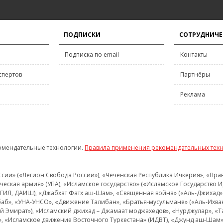
ПОДПИСКИ
СОТРУДНИЧЕ
Подписка по email
Контакты
спертов
Партнёры
Реклама
омендательные технологии.
Правила применения рекомендательных тех
и» («Легион Свобода России»), «Чеченская Республика Ичкерия», «Правый
еская армия» (УПА), «Исламское государство» («Исламское Государство И
 ИГИЛ, ДАИШ), «Джабхат Фатх аш-Шам», «Священная война» («Аль-Джихад» 
аб», «УНА-УНСО», «Движение Талибан», «Братья-мусульмане» («Аль-Ихва
кий Эмират»), «Исламский джихад – Джамаат моджахедов», «Нурджулар», «
», «Исламское движение Восточного Туркестана» (ИДВТ), «Джунд аш-Шам»,