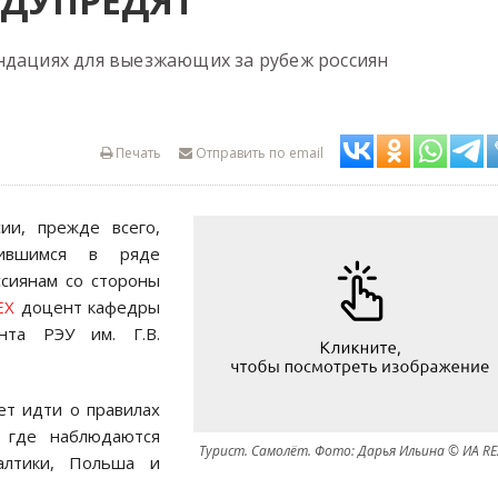
ЕДУПРЕДЯТ
ндациях для выезжающих за рубеж россиян
Печать
Отправить по email
ии, прежде всего,
жившимся в ряде
сиянам со стороны
EX
доцент кафедры
нта РЭУ им. Г.В.
ет идти о правилах
, где наблюдаются
Турист. Самолёт. Фото: Дарья Ильина © ИА RE
алтики, Польша и