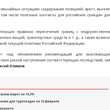
звычайных ситуациях (задержание полицией, арест, высел
в том числе полезные контакты для российских граждан дл
екущих правилах пересечения границ с недружественн
личных вещей, транспортных средств и т. д., а также возмо
нкой текущей политики Российской Федерации.
ет над обновлением рекомендаций для выезжающи
оких рисков наступления соответствующих последствий, за
ксей Климов
.
траны вырос на 16,2%
ния для турпоездок на 23 февраля
 планете