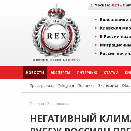
В Москве:
02:19
, 8 ав
Большевики о
Киевская мар
В России наз
Миграционны
Россия начин
НОВОСТИ
ЭКСПЕРТЫ
ИНТЕРВЬЮ
СТАТЬИ
КН
Пресс-релизы
Telegram
Политика
Экономика
Обще
Главная
»
Все новости
НЕГАТИВНЫЙ КЛИМ