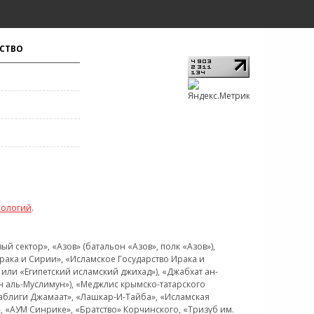
СТВО
нологий
.
 сектор», «Азов» (батальон «Азов», полк «Азов»),
рака и Сирии», «Исламское Государство Ирака и
или «Египетский исламский джихад»), «Джабхат ан-
н аль-Муслимун»), «Меджлис крымско-татарского
Таблиги Джамаат», «Лашкар-И-Тайба», «Исламская
 «АУМ Синрике», «Братство» Корчинского, «Тризуб им.