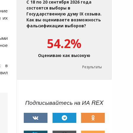
С 18 по 20 сентября 2026 года
состоятся выборы в
ение
Государственную думу IX созыва.
я их
Как вы оцениваете возможность
фальсификации выборов?
ыми
54.2%
жное
Оцениваю как высокую
х в
Результаты
явил
Подписывайтесь на ИА REX