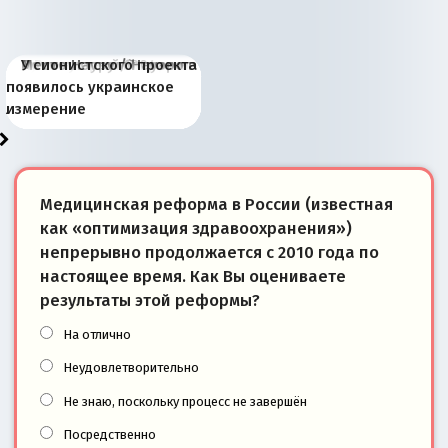
Киевская марионетка
В России назрели
Миграционный пожар
Россия начинает
Россия зимой 1904
Русская нация вчера и
Почему правый крах в
Место Науру / Науэро в
У сионистского проекта
Запада рассказала о
перемены: 15 шагов к
Европы
сбрасывать балласт
года: первые уступки во
сегодня
Варшаве не поможет её
современной истории
появилось украинское
«переобувании» хозяев
суверенной экономике
Анкориджа
внутренней политике
отношениям с Россией?
Южной Осетии
измерение
Медицинская реформа в России (известная
как «оптимизация здравоохранения»)
непрерывно продолжается с 2010 года по
настоящее время. Как Вы оцениваете
результаты этой реформы?
На отлично
Неудовлетворительно
Не знаю, поскольку процесс не завершён
Посредственно