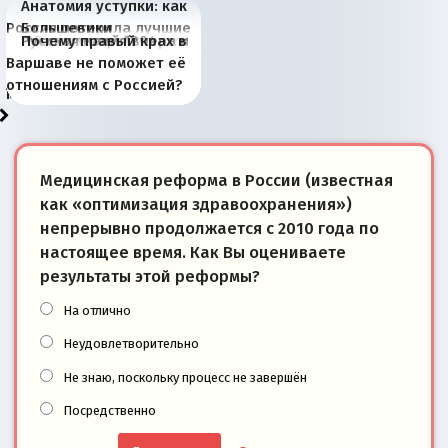
Анатомия уступки: как
Россия потеряла лучшие
Большевики
Киевская марионетка
В России назрели
Миграционный пожар
Россия начинает
Россия зимой 1904
Русская нация вчера и
Почему правый крах в
рыбопромысловые
отличаются от «Яблока»
Запада рассказала о
перемены: 15 шагов к
Европы
сбрасывать балласт
года: первые уступки во
сегодня
Варшаве не поможет её
районы Баренцева
тем, что они -
«переобувании» хозяев
суверенной экономике
Анкориджа
внутренней политике
отношениям с Россией?
моря
победители
Медицинская реформа в России (известная
как «оптимизация здравоохранения»)
непрерывно продолжается с 2010 года по
настоящее время. Как Вы оцениваете
результаты этой реформы?
На отлично
Неудовлетворительно
Не знаю, поскольку процесс не завершён
Посредственно