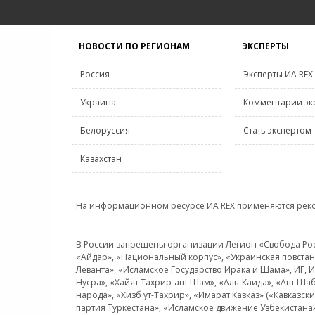
НОВОСТИ ПО РЕГИОНАМ
ЭКСПЕРТЫ
Россия
Эксперты ИА REX
Украина
Комментарии эк
Белоруссия
Стать экспертом
Казахстан
На информационном ресурсе ИА REX применяются рек
В России запрещены организации Легион «Свобода Росси
«Айдар», «Национальный корпус», «Украинская повстанч
Леванта», «Исламское Государство Ирака и Шама», ИГ,
Нусра», «Хайят Тахрир-аш-Шам», «Аль-Каида», «Аш-Шаб
народа», «Хизб ут-Тахрир», «Имарат Кавказ» («Кавказс
партия Туркестана», «Исламское движение Узбекистана