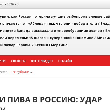
густа 2026, сб
упки: как Россия потеряла лучшие рыбопромысловые ра
тличаются от «Яблока» тем, что они - победители /
Влад
ионетка Запада рассказала о «переобувании» хозяев /
Вл
рели перемены: 15 шагов к суверенной экономике /
Михаи
й пожар Европы /
Ксения Смертина
ИГИ
СЮЖЕТЫ
ФОТО/ВИДЕО
ОНЛАЙН
ство
Все рубрики →
И ПИВА В РОССИЮ: УДАР