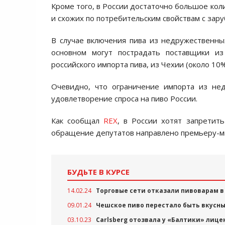
Кроме того, в России достаточно большое кол
и схожих по потребительским свойствам с зар
В случае включения пива из недружественных
основном могут пострадать поставщики и
российского импорта пива, из Чехии (около 10%
Очевидно, что ограничение импорта из не
удовлетворение спроса на пиво России.
Как сообщал
REX
, в России хотят запретит
обращение депутатов направлено премьеру-
БУДЬТЕ В КУРСЕ
14.02.24
Торговые сети отказали пивоварам в
09.01.24
Чешское пиво перестало быть вкусны
03.10.23
Carlsberg отозвала у «Балтики» лиц