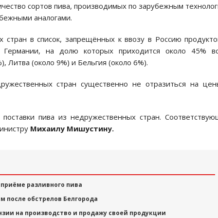
ичество сортов пива, производимых по зарубежным техноло
убежными аналогами.
 стран в список, запрещённых к ввозу в Россию продукто
з Германии, на долю которых приходится около 45% вс
), Литва (около 9%) и Бельгия (около 6%).
дружественных стран существенно не отразиться на цен
ь поставки пива из недружественных стран. Соответству
министру
Михаилу Мишустину.
 приёме разливного пива
м после обстрелов Белгорода
ензии на производство и продажу своей продукции