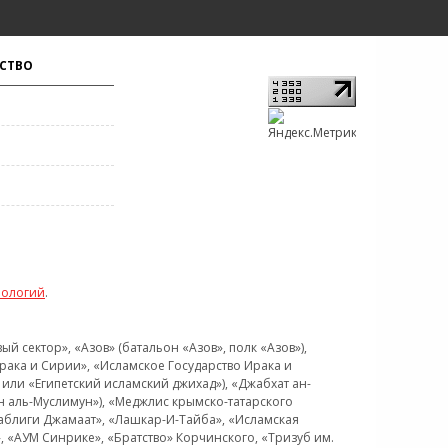
СТВО
нологий
.
 сектор», «Азов» (батальон «Азов», полк «Азов»),
рака и Сирии», «Исламское Государство Ирака и
или «Египетский исламский джихад»), «Джабхат ан-
н аль-Муслимун»), «Меджлис крымско-татарского
Таблиги Джамаат», «Лашкар-И-Тайба», «Исламская
 «АУМ Синрике», «Братство» Корчинского, «Тризуб им.