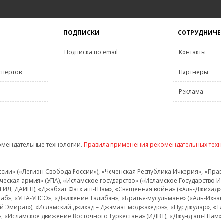
ПОДПИСКИ
СОТРУДНИЧЕ
Подписка по email
Контакты
спертов
Партнёры
Реклама
омендательные технологии.
Правила применения рекомендательных тех
и» («Легион Свобода России»), «Чеченская Республика Ичкерия», «Правый
еская армия» (УПА), «Исламское государство» («Исламское Государство И
 ИГИЛ, ДАИШ), «Джабхат Фатх аш-Шам», «Священная война» («Аль-Джихад» 
аб», «УНА-УНСО», «Движение Талибан», «Братья-мусульмане» («Аль-Ихва
кий Эмират»), «Исламский джихад – Джамаат моджахедов», «Нурджулар», «
», «Исламское движение Восточного Туркестана» (ИДВТ), «Джунд аш-Шам»,