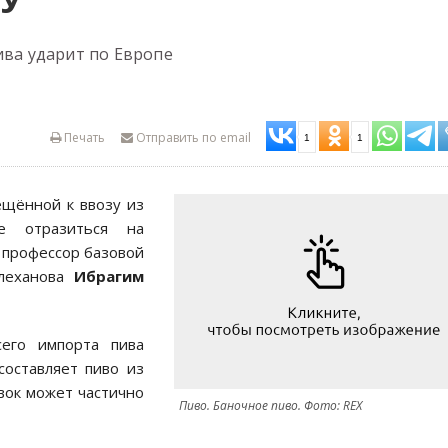
ПУ
ива ударит по Европе
Печать
Отправить по email
1
1
ещённой к ввозу из
е отразиться на
профессор базовой
Плеханова
Ибрагим
сего импорта пива
составляет пиво из
вок может частично
Пиво. Баночное пиво. Фото: REX