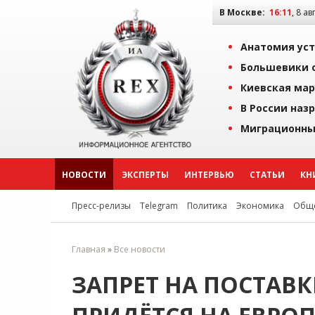
В Москве:
16:11
, 8 ав
Анатомия уст
Большевики о
Киевская мар
В России наз
Миграционны
НОВОСТИ
ЭКСПЕРТЫ
ИНТЕРВЬЮ
СТАТЬИ
КН
Пресс-релизы
Telegram
Политика
Экономика
Обще
Главная
»
Все новости
ЗАПРЕТ НА ПОСТАВК