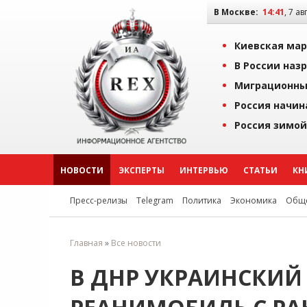
В Москве:
14:41
, 7 ав
Киевская мар
В России наз
Миграционны
Россия начин
Россия зимой
НОВОСТИ
ЭКСПЕРТЫ
ИНТЕРВЬЮ
СТАТЬИ
КН
Пресс-релизы
Telegram
Политика
Экономика
Обще
Главная
»
Все новости
В ДНР УКРАИНСКИЙ