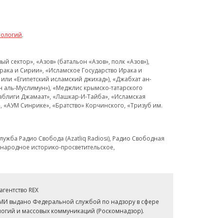
нологий
.
 сектор», «Азов» (батальон «Азов», полк «Азов»),
рака и Сирии», «Исламское Государство Ирака и
или «Египетский исламский джихад»), «Джабхат ан-
н аль-Муслимун»), «Меджлис крымско-татарского
Таблиги Джамаат», «Лашкар-И-Тайба», «Исламская
 «АУМ Синрике», «Братство» Корчинского, «Тризуб им.
ужба Радио Свобода (Azatliq Radiosi), Радио Свободная
ждународное историко-просветительское,
гентство REX
СМИ выдано Федеральной службой по надзору в сфере
огий и массовых коммуникаций (Роскомнадзор).