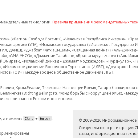
омендательные технологии.
Правила применения рекомендательных тех
и» («Легион Свобода России»), «Чеченская Республика Ичкерия», «Правый
еская армия» (УПА), «Исламское государство» («Исламское Государство И
 ИГИЛ, ДАИШ), «Джабхат Фатх аш-Шам», «Священная война» («Аль-Джихад» 
аб», «УНА-УНСО», «Движение Талибан», «Братья-мусульмане» («Аль-Ихва
кий Эмират»), «Исламский джихад – Джамаат моджахедов», «Нурджулар», «
», «Исламское движение Восточного Туркестана» (ИДВТ), «Джунд аш-Шам»,
истов» (ОУН), международное общественное движение ЛГБТ.
з.Реалии, Крым.Реалии, Телеканал Настоящее Время, Татаро-башкирская сл
Беллингкет (Stichting Bellingcat), Фонд борьбы с коррупцией (ФБК), «Ме
иал» признаны в России иноагентами.
, и нажмите
+
.
Ctrl
Enter
© 2009-2026 Информационное а
Свидетельство о регистрации 
 ориентированы
связи, информационных технол