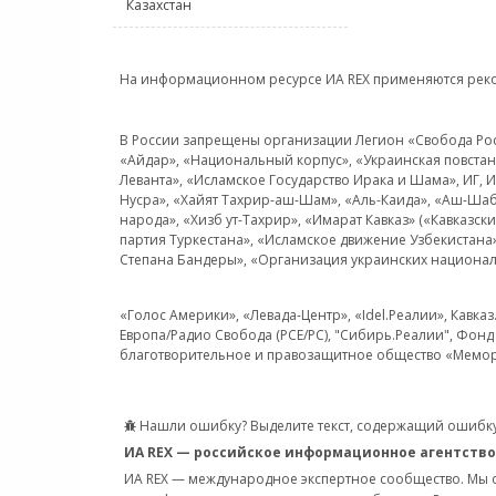
Казахстан
На информационном ресурсе ИА REX применяются рек
В России запрещены организации Легион «Свобода Росси
«Айдар», «Национальный корпус», «Украинская повстанч
Леванта», «Исламское Государство Ирака и Шама», ИГ,
Нусра», «Хайят Тахрир-аш-Шам», «Аль-Каида», «Аш-Шаб
народа», «Хизб ут-Тахрир», «Имарат Кавказ» («Кавказс
партия Туркестана», «Исламское движение Узбекистана
Степана Бандеры», «Организация украинских национал
«Голос Америки», «Левада-Центр», «Idel.Реалии», Кавка
Европа/Радио Свобода (PCE/PC), "Сибирь.Реалии", Фонд 
благотворительное и правозащитное общество «Мемор
Нашли ошибку? Выделите текст, содержащий ошибку
ИА REX — российское информационное агентство
ИА REX — международное экспертное сообщество. Мы