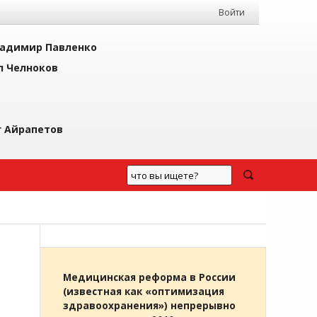
Войти
адимир Павленко
л Челноков
г Айрапетов
Медицинская реформа в России
(известная как «оптимизация
здравоохранения») непрерывно