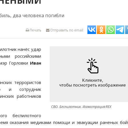
АНЕНЫМИ
биль, два человека погибли
Печать
Отправить по email
илотник нанёс удар
ыми российскими
мэр Горловки
Иван
инских террористов
р и сотрудник
инских работников
СВО. Беспилотник. Иллюстрация:REX
ого беспилотного
ремя оказания медиками помощи и эвакуации раненых бо