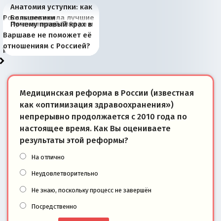
Анатомия уступки: как
Россия потеряла лучшие
Большевики
Киевская марионетка
В России назрели
Миграционный пожар
Россия начинает
Россия зимой 1904
Русская нация вчера и
Почему правый крах в
рыбопромысловые
отличаются от «Яблока»
Запада рассказала о
перемены: 15 шагов к
Европы
сбрасывать балласт
года: первые уступки во
сегодня
Варшаве не поможет её
районы Баренцева
тем, что они -
«переобувании» хозяев
суверенной экономике
Анкориджа
внутренней политике
отношениям с Россией?
моря
победители
Медицинская реформа в России (известная
как «оптимизация здравоохранения»)
непрерывно продолжается с 2010 года по
настоящее время. Как Вы оцениваете
результаты этой реформы?
На отлично
Неудовлетворительно
Не знаю, поскольку процесс не завершён
Посредственно