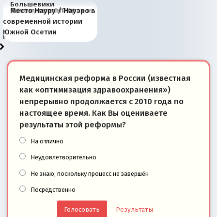
Большевики
Киевская марионетка
В России назрели
Миграционный пожар
Россия начинает
Россия зимой 1904
Русская нация вчера и
Почему правый крах в
Место Науру / Науэро в
отличаются от «Яблока»
Запада рассказала о
перемены: 15 шагов к
Европы
сбрасывать балласт
года: первые уступки во
сегодня
Варшаве не поможет её
современной истории
тем, что они -
«переобувании» хозяев
суверенной экономике
Анкориджа
внутренней политике
отношениям с Россией?
Южной Осетии
победители
Медицинская реформа в России (известная
как «оптимизация здравоохранения»)
непрерывно продолжается с 2010 года по
настоящее время. Как Вы оцениваете
результаты этой реформы?
На отлично
Неудовлетворительно
Не знаю, поскольку процесс не завершён
Посредственно
Результаты