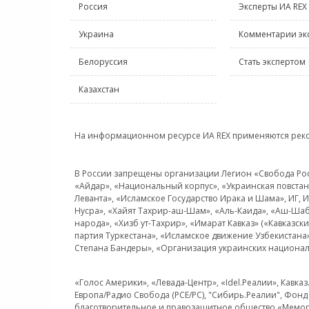
Россия
Эксперты ИА REX
Украина
Комментарии эк
Белоруссия
Стать экспертом
Казахстан
На информационном ресурсе ИА REX применяются рек
В России запрещены организации Легион «Свобода Росси
«Айдар», «Национальный корпус», «Украинская повстанч
Леванта», «Исламское Государство Ирака и Шама», ИГ,
Нусра», «Хайят Тахрир-аш-Шам», «Аль-Каида», «Аш-Шаб
народа», «Хизб ут-Тахрир», «Имарат Кавказ» («Кавказс
партия Туркестана», «Исламское движение Узбекистана
Степана Бандеры», «Организация украинских национал
«Голос Америки», «Левада-Центр», «Idel.Реалии», Кавка
Европа/Радио Свобода (PCE/PC), "Сибирь.Реалии", Фонд 
благотворительное и правозащитное общество «Мемор