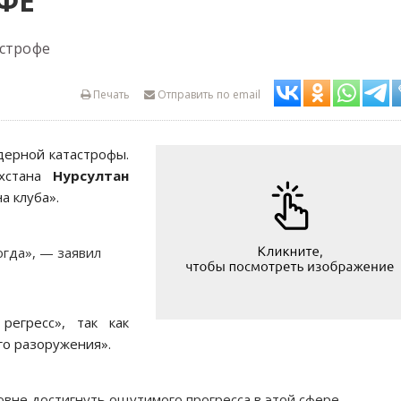
ФЕ
астрофе
Печать
Отправить по email
ерной катастрофы.
ахстана
Нурсултан
а клуба».
огда», — заявил
регресс», так как
го разоружения».
овне достигнуть ощутимого прогресса в этой сфере