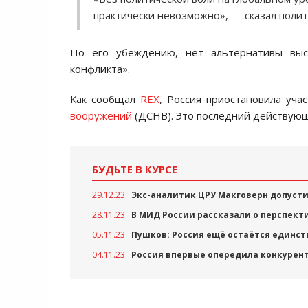
практически невозможно», — сказал полит
По его убеждению, нет альтернативы выс
конфликта».
Как сообщал
REX
, Россия приостановила уча
вооружений
(ДСНВ). Это последний действую
БУДЬТЕ В КУРСЕ
29.12.23
Экс-аналитик ЦРУ Макговерн допусти
28.11.23
В МИД России рассказали о перспект
05.11.23
Пушков: Россия ещё остаётся единст
04.11.23
Россия впервые опередила конкурен