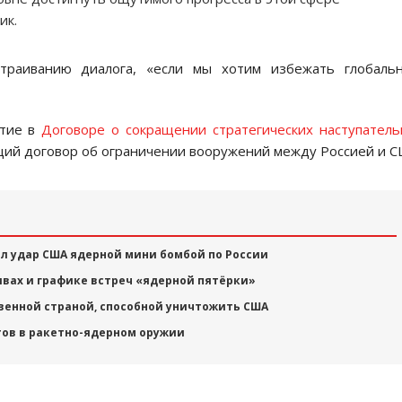
ик.
траиванию диалога, «если мы хотим избежать глобальн
стие в
Договоре о сокращении стратегических наступател
щий договор об ограничении вооружений между Россией и С
л удар США ядерной мини бомбой по России
ивах и графике встреч «ядерной пятёрки»
венной страной, способной уничтожить США
тов в ракетно-ядерном оружии