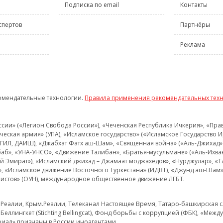
Подписка по email
Контакты
спертов
Партнёры
Реклама
омендательные технологии.
Правила применения рекомендательных тех
и» («Легион Свобода России»), «Чеченская Республика Ичкерия», «Правый
еская армия» (УПА), «Исламское государство» («Исламское Государство И
 ИГИЛ, ДАИШ), «Джабхат Фатх аш-Шам», «Священная война» («Аль-Джихад» 
аб», «УНА-УНСО», «Движение Талибан», «Братья-мусульмане» («Аль-Ихва
кий Эмират»), «Исламский джихад – Джамаат моджахедов», «Нурджулар», «
», «Исламское движение Восточного Туркестана» (ИДВТ), «Джунд аш-Шам»,
истов» (ОУН), международное общественное движение ЛГБТ.
з.Реалии, Крым.Реалии, Телеканал Настоящее Время, Татаро-башкирская сл
Беллингкет (Stichting Bellingcat), Фонд борьбы с коррупцией (ФБК), «Ме
иал» признаны в России иноагентами.