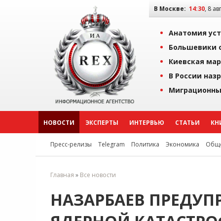
В Москве:
14:30
, 8 ав
Анатомия уст
Большевики о
Киевская мар
В России наз
Миграционны
НОВОСТИ
ЭКСПЕРТЫ
ИНТЕРВЬЮ
СТАТЬИ
КН
Пресс-релизы
Telegram
Политика
Экономика
Обще
Главная
»
Все новости
НАЗАРБАЕВ ПРЕДУП