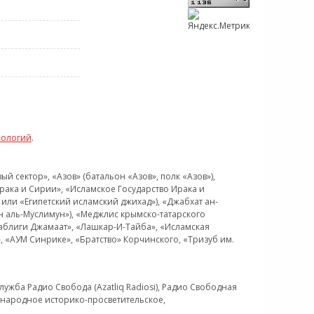
нологий
.
 сектор», «Азов» (батальон «Азов», полк «Азов»),
рака и Сирии», «Исламское Государство Ирака и
или «Египетский исламский джихад»), «Джабхат ан-
н аль-Муслимун»), «Меджлис крымско-татарского
Таблиги Джамаат», «Лашкар-И-Тайба», «Исламская
 «АУМ Синрике», «Братство» Корчинского, «Тризуб им.
ужба Радио Свобода (Azatliq Radiosi), Радио Свободная
ждународное историко-просветительское,