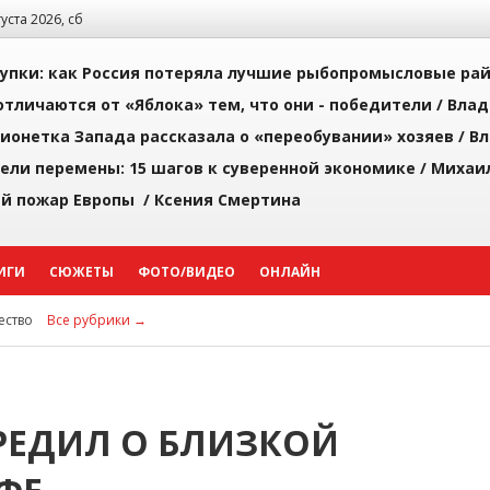
густа 2026, сб
упки: как Россия потеряла лучшие рыбопромысловые ра
тличаются от «Яблока» тем, что они - победители /
Влад
ионетка Запада рассказала о «переобувании» хозяев /
Вл
рели перемены: 15 шагов к суверенной экономике /
Михаи
й пожар Европы /
Ксения Смертина
ИГИ
СЮЖЕТЫ
ФОТО/ВИДЕО
ОНЛАЙН
ство
Все рубрики →
РЕДИЛ О БЛИЗКОЙ