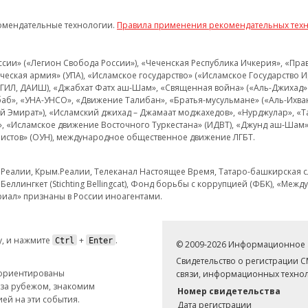
омендательные технологии.
Правила применения рекомендательных тех
и» («Легион Свобода России»), «Чеченская Республика Ичкерия», «Правый
еская армия» (УПА), «Исламское государство» («Исламское Государство И
 ИГИЛ, ДАИШ), «Джабхат Фатх аш-Шам», «Священная война» («Аль-Джихад» 
аб», «УНА-УНСО», «Движение Талибан», «Братья-мусульмане» («Аль-Ихва
кий Эмират»), «Исламский джихад – Джамаат моджахедов», «Нурджулар», «
», «Исламское движение Восточного Туркестана» (ИДВТ), «Джунд аш-Шам»,
истов» (ОУН), международное общественное движение ЛГБТ.
з.Реалии, Крым.Реалии, Телеканал Настоящее Время, Татаро-башкирская сл
Беллингкет (Stichting Bellingcat), Фонд борьбы с коррупцией (ФБК), «Ме
иал» признаны в России иноагентами.
, и нажмите
+
.
Ctrl
Enter
© 2009-2026 Информационное а
Свидетельство о регистрации 
 ориентированы
связи, информационных технол
 за рубежом, знакомим
Номер свидетельства
ей на эти события.
Дата регистрации