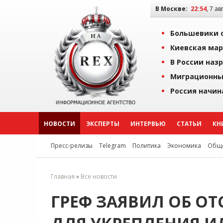
В Москве:
22:54
, 7 ав
Большевики о
Киевская мар
В России наз
Миграционны
Россия начин
НОВОСТИ
ЭКСПЕРТЫ
ИНТЕРВЬЮ
СТАТЬИ
КН
Пресс-релизы
Telegram
Политика
Экономика
Обще
Главная
»
Все новости
ГРЕФ ЗАЯВИЛ ОБ О