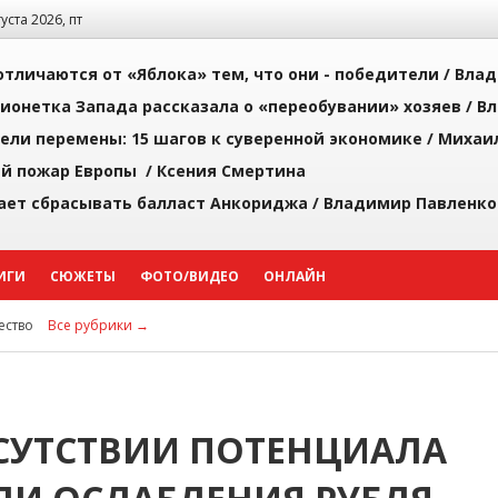
густа 2026, пт
тличаются от «Яблока» тем, что они - победители /
Влад
ионетка Запада рассказала о «переобувании» хозяев /
Вл
рели перемены: 15 шагов к суверенной экономике /
Михаи
й пожар Европы /
Ксения Смертина
ает сбрасывать балласт Анкориджа /
Владимир Павленко
ИГИ
СЮЖЕТЫ
ФОТО/ВИДЕО
ОНЛАЙН
ство
Все рубрики →
ТСУТСТВИИ ПОТЕНЦИАЛА