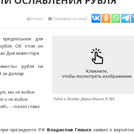
ЛИ ОСЛАБЛЕНИЯ РУБЛЯ
Печать
Отправить по email
предпосылок для
рубля. Об этом он
ах Дня инвестора.
имость» рубля на
 за доллар.
оря, мы не видим
но и не видим
Рубль и доллар. Дарья Ильина © REX
лаб»
, – сказал глава
С при президенте РФ
Владислав Гинько
заявил о вероятн