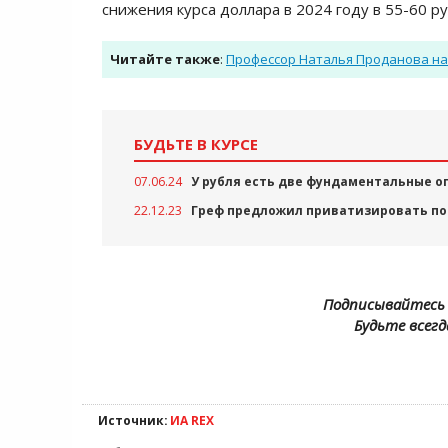
снижения курса доллара в 2024 году в 55-60 ру
Читайте также
:
Профессор Наталья Проданова наз
БУДЬТЕ В КУРСЕ
07.06.24
У рубля есть две фундаментальные о
22.12.23
Греф предложил приватизировать п
Подписывайтесь 
Будьте всегд
Источник:
ИА REX