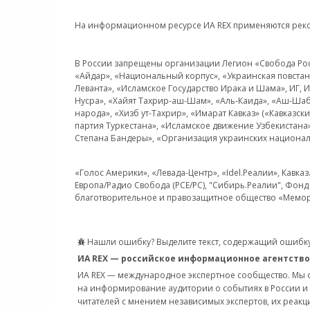
На информационном ресурсе ИА REX применяются рек
В России запрещены организации Легион «Свобода Росси
«Айдар», «Национальный корпус», «Украинская повстанч
Леванта», «Исламское Государство Ирака и Шама», ИГ,
Нусра», «Хайят Тахрир-аш-Шам», «Аль-Каида», «Аш-Шаб
народа», «Хизб ут-Тахрир», «Имарат Кавказ» («Кавказс
партия Туркестана», «Исламское движение Узбекистана
Степана Бандеры», «Организация украинских национал
«Голос Америки», «Левада-Центр», «Idel.Реалии», Кавка
Европа/Радио Свобода (PCE/PC), "Сибирь.Реалии", Фонд 
благотворительное и правозащитное общество «Мемор
Нашли ошибку? Выделите текст, содержащий ошибку
ИА REX — российское информационное агентство
ИА REX — международное экспертное сообщество. Мы
на информирование аудитории о событиях в России и
читателей с мнением независимых экспертов, их реакци