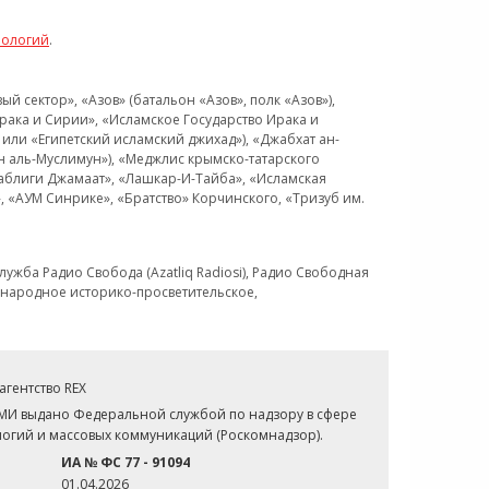
нологий
.
 сектор», «Азов» (батальон «Азов», полк «Азов»),
рака и Сирии», «Исламское Государство Ирака и
или «Египетский исламский джихад»), «Джабхат ан-
н аль-Муслимун»), «Меджлис крымско-татарского
Таблиги Джамаат», «Лашкар-И-Тайба», «Исламская
 «АУМ Синрике», «Братство» Корчинского, «Тризуб им.
ужба Радио Свобода (Azatliq Radiosi), Радио Свободная
ждународное историко-просветительское,
гентство REX
СМИ выдано Федеральной службой по надзору в сфере
огий и массовых коммуникаций (Роскомнадзор).
ИА № ФС 77 - 91094
01.04.2026