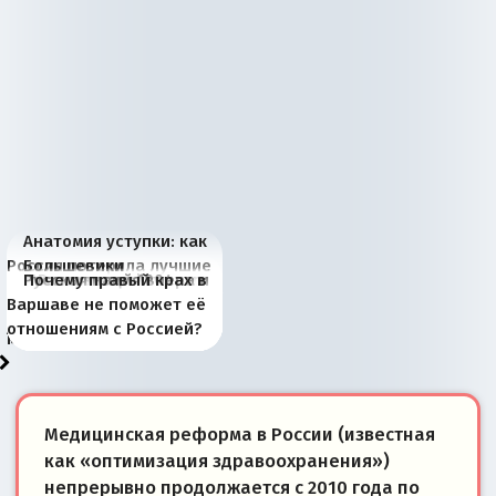
Анатомия уступки: как
Россия потеряла лучшие
Большевики
Киевская марионетка
В России назрели
Миграционный пожар
Россия начинает
Россия зимой 1904
Русская нация вчера и
Почему правый крах в
рыбопромысловые
отличаются от «Яблока»
Запада рассказала о
перемены: 15 шагов к
Европы
сбрасывать балласт
года: первые уступки во
сегодня
Варшаве не поможет её
районы Баренцева
тем, что они -
«переобувании» хозяев
суверенной экономике
Анкориджа
внутренней политике
отношениям с Россией?
моря
победители
Медицинская реформа в России (известная
как «оптимизация здравоохранения»)
непрерывно продолжается с 2010 года по