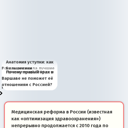
Анатомия уступки: как
Россия потеряла лучшие
Большевики
Киевская марионетка
В России назрели
Миграционный пожар
Россия начинает
Россия зимой 1904
Русская нация вчера и
Почему правый крах в
рыбопромысловые
отличаются от «Яблока»
Запада рассказала о
перемены: 15 шагов к
Европы
сбрасывать балласт
года: первые уступки во
сегодня
Варшаве не поможет её
районы Баренцева
тем, что они -
«переобувании» хозяев
суверенной экономике
Анкориджа
внутренней политике
отношениям с Россией?
моря
победители
Медицинская реформа в России (известная
как «оптимизация здравоохранения»)
непрерывно продолжается с 2010 года по