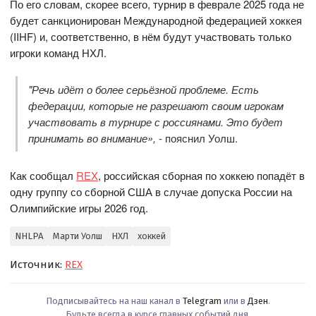
По его словам, скорее всего, турнир в феврале 2025 года не
будет санкционирован Международной федерацией хоккея
(IIHF) и, соответственно, в нём будут участвовать только
игроки команд НХЛ.
"Речь идёт о более серьёзной проблеме. Есть
федерации, которые не разрешают своим игрокам
участвовать в турнире с россиянами. Это будет
принимать во внимание»,
- пояснил Уолш.
Как сообщал
REX
, российская сборная по хоккею попадёт в
одну группу со сборной США в случае допуска России на
Олимпийские игры 2026 год.
NHLPA
Марти Уолш
НХЛ
хоккей
Источник:
REX
Подписывайтесь на наш канал в
Telegram
или в
Дзен
.
Будьте всегда в курсе главных событий дня.