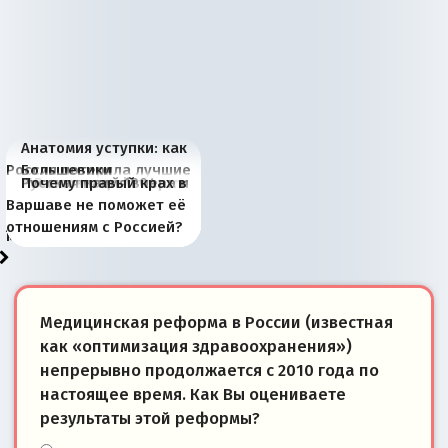
Анатомия уступки: как
Россия потеряла лучшие
Большевики
Киевская марионетка
В России назрели
Миграционный пожар
Россия начинает
Россия зимой 1904
Русская нация вчера и
Почему правый крах в
рыбопромысловые
отличаются от «Яблока»
Запада рассказала о
перемены: 15 шагов к
Европы
сбрасывать балласт
года: первые уступки во
сегодня
Варшаве не поможет её
районы Баренцева
тем, что они -
«переобувании» хозяев
суверенной экономике
Анкориджа
внутренней политике
отношениям с Россией?
моря
победители
Медицинская реформа в России (известная
как «оптимизация здравоохранения»)
непрерывно продолжается с 2010 года по
настоящее время. Как Вы оцениваете
результаты этой реформы?