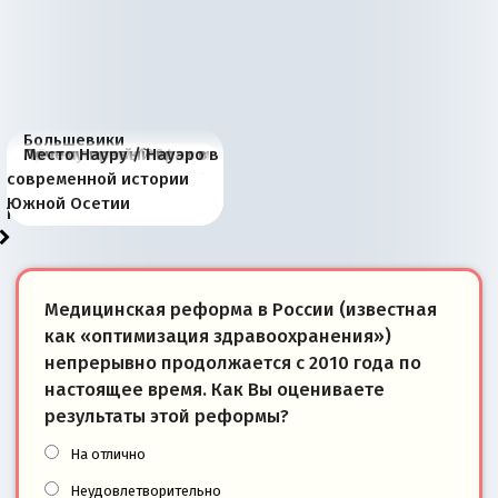
Большевики
Киевская марионетка
В России назрели
Миграционный пожар
Россия начинает
Россия зимой 1904
Русская нация вчера и
Почему правый крах в
Место Науру / Науэро в
отличаются от «Яблока»
Запада рассказала о
перемены: 15 шагов к
Европы
сбрасывать балласт
года: первые уступки во
сегодня
Варшаве не поможет её
современной истории
тем, что они -
«переобувании» хозяев
суверенной экономике
Анкориджа
внутренней политике
отношениям с Россией?
Южной Осетии
победители
Медицинская реформа в России (известная
как «оптимизация здравоохранения»)
непрерывно продолжается с 2010 года по
настоящее время. Как Вы оцениваете
результаты этой реформы?
На отлично
Неудовлетворительно