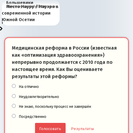
Большевики
Киевская марионетка
В России назрели
Миграционный пожар
Россия начинает
Россия зимой 1904
Русская нация вчера и
Почему правый крах в
Место Науру / Науэро в
отличаются от «Яблока»
Запада рассказала о
перемены: 15 шагов к
Европы
сбрасывать балласт
года: первые уступки во
сегодня
Варшаве не поможет её
современной истории
тем, что они -
«переобувании» хозяев
суверенной экономике
Анкориджа
внутренней политике
отношениям с Россией?
Южной Осетии
победители
Медицинская реформа в России (известная
как «оптимизация здравоохранения»)
непрерывно продолжается с 2010 года по
настоящее время. Как Вы оцениваете
результаты этой реформы?
На отлично
Неудовлетворительно
Не знаю, поскольку процесс не завершён
Посредственно
Результаты