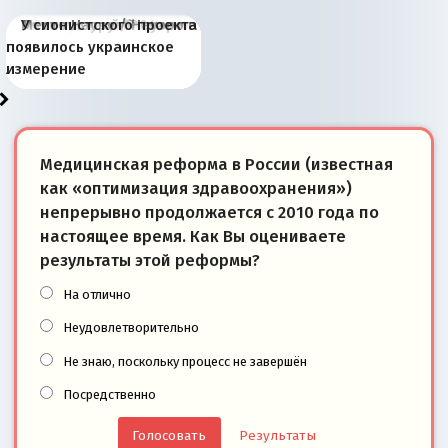
Киевская марионетка
В России назрели
Миграционный пожар
Россия начинает
Россия зимой 1904
Русская нация вчера и
Почему правый крах в
Место Науру / Науэро в
У сионистского проекта
Запада рассказала о
перемены: 15 шагов к
Европы
сбрасывать балласт
года: первые уступки во
сегодня
Варшаве не поможет её
современной истории
появилось украинское
«переобувании» хозяев
суверенной экономике
Анкориджа
внутренней политике
отношениям с Россией?
Южной Осетии
измерение
Медицинская реформа в России (известная
как «оптимизация здравоохранения»)
непрерывно продолжается с 2010 года по
настоящее время. Как Вы оцениваете
результаты этой реформы?
На отлично
Неудовлетворительно
Не знаю, поскольку процесс не завершён
Посредственно
Результаты