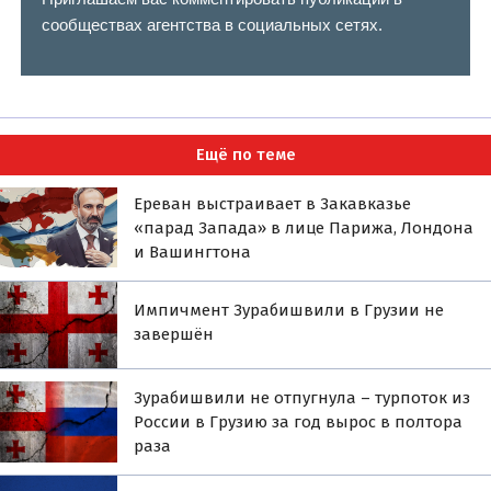
сообществах агентства в социальных сетях.
Ещё по теме
Ереван выстраивает в Закавказье
«парад Запада» в лице Парижа, Лондона
и Вашингтона
Импичмент Зурабишвили в Грузии не
завершён
Зурабишвили не отпугнула – турпоток из
России в Грузию за год вырос в полтора
раза