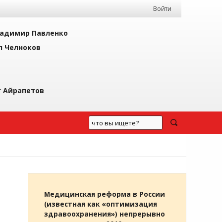
Войти
адимир Павленко
л Челноков
г Айрапетов
Медицинская реформа в России
(известная как «оптимизация
здравоохранения») непрерывно