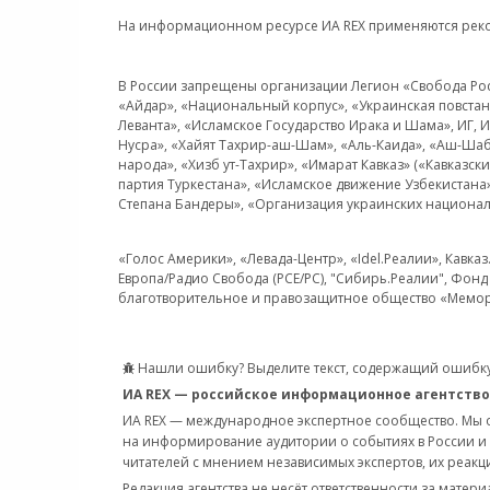
На информационном ресурсе ИА REX применяются рек
В России запрещены организации Легион «Свобода Росси
«Айдар», «Национальный корпус», «Украинская повстанч
Леванта», «Исламское Государство Ирака и Шама», ИГ,
Нусра», «Хайят Тахрир-аш-Шам», «Аль-Каида», «Аш-Шаб
народа», «Хизб ут-Тахрир», «Имарат Кавказ» («Кавказс
партия Туркестана», «Исламское движение Узбекистана
Степана Бандеры», «Организация украинских национал
«Голос Америки», «Левада-Центр», «Idel.Реалии», Кавка
Европа/Радио Свобода (PCE/PC), "Сибирь.Реалии", Фонд 
благотворительное и правозащитное общество «Мемор
Нашли ошибку? Выделите текст, содержащий ошибку
ИА REX — российское информационное агентство
ИА REX — международное экспертное сообщество. Мы
на информирование аудитории о событиях в России и
читателей с мнением независимых экспертов, их реакци
Редакция агентства не несёт ответственности за матер