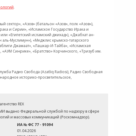
нологий
.
 сектор», «Азов» (батальон «Азов», полк «Азов»),
рака и Сирии», «Исламское Государство Ирака и
или «Египетский исламский джихад»), «Джабхат ан-
н аль-Муслимун»), «Меджлис крымско-татарского
Таблиги Джамаат», «Лашкар-И-Тайба», «Исламская
 «АУМ Синрике», «Братство» Корчинского, «Тризуб им.
ужба Радио Свобода (Azatliq Radiosi), Радио Свободная
ждународное историко-просветительское,
гентство REX
СМИ выдано Федеральной службой по надзору в сфере
огий и массовых коммуникаций (Роскомнадзор).
ИА № ФС 77 - 91094
01.04.2026