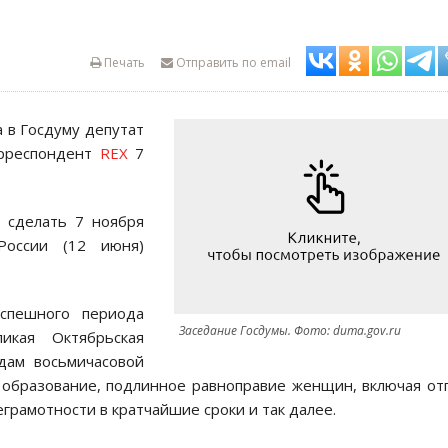
Печать
Отправить по email
 в Госдуму депутат
орреспондент
REX
7
я сделать 7 ноября
оссии (12 июня)
успешного периода
Заседание Госдумы. Фото: duma.gov.ru
икая Октябрьская
дам восьмичасовой
 образование, подлинное равноправие женщин, включая от
грамотности в кратчайшие сроки и так далее.