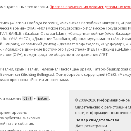
омендательные технологии.
Правила применения рекомендательных тех
и» («Легион Свобода России»), «Чеченская Республика Ичкерия», «Правый
еская армия» (УПА), «Исламское государство» («Исламское Государство И
 ИГИЛ, ДАИШ), «Джабхат Фатх аш-Шам», «Священная война» («Аль-Джихад» 
аб», «УНА-УНСО», «Движение Талибан», «Братья-мусульмане» («Аль-Ихва
кий Эмират»), «Исламский джихад – Джамаат моджахедов», «Нурджулар», «
», «Исламское движение Восточного Туркестана» (ИДВТ), «Джунд аш-Шам»,
истов» (ОУН), международное общественное движение ЛГБТ.
з.Реалии, Крым.Реалии, Телеканал Настоящее Время, Татаро-башкирская сл
Беллингкет (Stichting Bellingcat), Фонд борьбы с коррупцией (ФБК), «Ме
иал» признаны в России иноагентами.
, и нажмите
+
.
Ctrl
Enter
© 2009-2026 Информационное а
Свидетельство о регистрации 
 ориентированы
связи, информационных технол
 за рубежом, знакомим
Номер свидетельства
ей на эти события.
Дата регистрации
иалы опубликованные в разделе