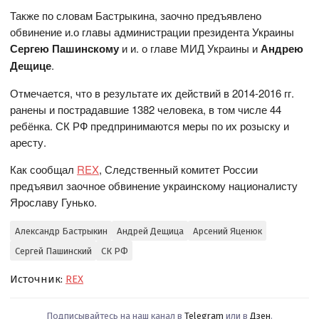
Также по словам Бастрыкина, заочно предъявлено
обвинение и.о главы администрации президента Украины
Сергею Пашинскому
и и. о главе МИД Украины и
Андрею
Дещице
.
Отмечается, что в результате их действий в 2014-2016 гг.
ранены и пострадавшие 1382 человека, в том числе 44
ребёнка. СК РФ предпринимаются меры по их розыску и
аресту.
Как сообщал
REX
, Следственный комитет России
предъявил заочное обвинение украинскому националисту
Ярославу Гунько.
Александр Бастрыкин
Андрей Дещица
Арсений Яценюк
Сергей Пашинский
СК РФ
Источник:
REX
Подписывайтесь на наш канал в
Telegram
или в
Дзен
.