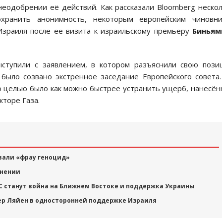
еодобрении её действий. Как рассказали Bloomberg неско
охранить анонимность, некоторым европейским чиновни
зраиля после её визита к израильскому премьеру
Биньям
ступили с заявлением, в котором разъяснили свою пози
 было созвано экстренное заседание Европейского совета
го целью было как можно быстрее устранить ущерб, нанесё
кторе Газа.
вали «фрау геноцид»
мнении
С станут война на Ближнем Востоке и поддержка Украины
ер Ляйен в односторонней поддержке Израиля