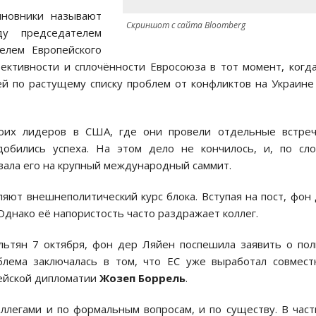
иновники называют
Скриншот с сайта Bloomberg
у председателем
елем Европейского
ективности и сплочённости Евросоюза в тот момент, когд
й по растущему списку проблем от конфликтов на Украине
боих лидеров в США, где они провели отдельные встреч
добились успеха. На этом дело не кончилось, и, по сл
вала его на крупный международный саммит.
яют внешнеполитический курс блока. Вступая на пост, фон
днако её напористость часто раздражает коллег.
льтян 7 октября, фон дер Ляйен поспешила заявить о по
лема заключалась в том, что ЕС уже выработал совмес
пейской дипломатии
Жозеп Боррель
.
ллегами и по формальным вопросам, и по существу. В час