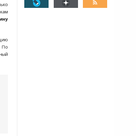
лько
кам
ину
цию
. По
нный