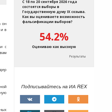
С 18 по 20 сентября 2026 года
состоятся выборы в
Государственную думу IX созыва.
Как вы оцениваете возможность
фальсификации выборов?
а он
 и в
54.2%
и с
Оцениваю как высокую
овам
Результаты
 дер
Подписывайтесь на ИА REX
лной
тную
тных