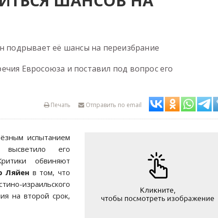
ИТЬСЯ ШАНСОВ НА
ен подрывает её шансы на переизбрание
ечия Евросоюза и поставил под вопрос его
Печать
Отправить по email
ьёзным испытанием
 высветило его
Критики обвиняют
р Ляйен
в том, что
ино-израильского
ия на второй срок,