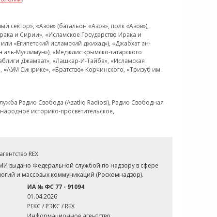
 сектор», «Азов» (батальон «Азов», полк «Азов»),
рака и Сирии», «Исламское Государство Ирака и
или «Египетский исламский джихад»), «Джабхат ан-
н аль-Муслимун»), «Меджлис крымско-татарского
Таблиги Джамаат», «Лашкар-И-Тайба», «Исламская
 «АУМ Синрике», «Братство» Корчинского, «Тризуб им.
ужба Радио Свобода (Azatliq Radiosi), Радио Свободная
ждународное историко-просветительское,
гентство REX
СМИ выдано Федеральной службой по надзору в сфере
огий и массовых коммуникаций (Роскомнадзор).
ИА № ФС 77 - 91094
01.04.2026
РЕКС / РЭКС / REX
Информационное агентство