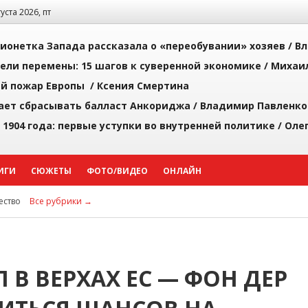
густа 2026, пт
ионетка Запада рассказала о «переобувании» хозяев /
Вл
рели перемены: 15 шагов к суверенной экономике /
Михаи
й пожар Европы /
Ксения Смертина
ает сбрасывать балласт Анкориджа /
Владимир Павленко
 1904 года: первые уступки во внутренней политике /
Оле
ИГИ
СЮЖЕТЫ
ФОТО/ВИДЕО
ОНЛАЙН
ство
Все рубрики →
 В ВЕРХАХ ЕС — ФОН ДЕР