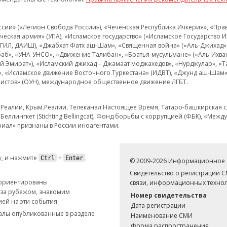
и» («Легион Свобода России»), «Чеченская Республика Ичкерия», «Правый
еская армия» (УПА), «Исламское государство» («Исламское Государство И
 ИГИЛ, ДАИШ), «Джабхат Фатх аш-Шам», «Священная война» («Аль-Джихад» 
аб», «УНА-УНСО», «Движение Талибан», «Братья-мусульмане» («Аль-Ихва
кий Эмират»), «Исламский джихад – Джамаат моджахедов», «Нурджулар», «
», «Исламское движение Восточного Туркестана» (ИДВТ), «Джунд аш-Шам»,
истов» (ОУН), международное общественное движение ЛГБТ.
з.Реалии, Крым.Реалии, Телеканал Настоящее Время, Татаро-башкирская сл
Беллингкет (Stichting Bellingcat), Фонд борьбы с коррупцией (ФБК), «Ме
иал» признаны в России иноагентами.
, и нажмите
+
.
Ctrl
Enter
© 2009-2026 Информационное а
Свидетельство о регистрации 
 ориентированы
связи, информационных технол
 за рубежом, знакомим
Номер свидетельства
ей на эти события.
Дата регистрации
иалы опубликованные в разделе
Наименование СМИ
Форма распространения