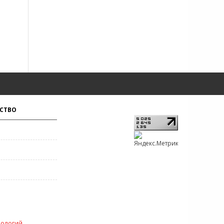
СТВО
нологий
.