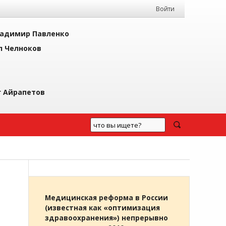
Войти
адимир Павленко
л Челноков
г Айрапетов
Медицинская реформа в России
(известная как «оптимизация
здравоохранения») непрерывно