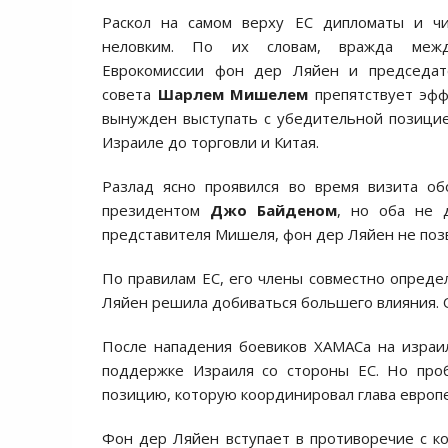
Раскол на самом верху ЕС дипломаты и ч
неловким. По их словам, вражда межд
Еврокомиссии фон дер Ляйен и председат
совета
Шарлем Мишелем
препятствует эфф
вынужден выступать с убедительной позицие
Израиле до торговли и Китая.
Разлад ясно проявился во время визита о
президентом
Джо Байденом
, но оба не 
представителя Мишеля, фон дер Ляйен не поз
По правилам ЕС, его члены совместно определ
Ляйен решила добиваться большего влияния. О
После нападения боевиков ХАМАСа на израи
поддержке Израиля со стороны ЕС. Но проб
позицию, которую координировал глава евро
Фон дер Ляйен вступает в противоречие с ко