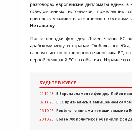
разговорах европейские дипломаты едины в н
осведомлённых источников, пожелавших с
пришлось улаживать отношения с соседями И
Нетаньяху
.
После поездки фон дер Ляйен члены ЕС вы
арабскому миру и странам Глобального Юга,
словам высокопоставленного чиновника ЕС, е
первой реакцией ЕС на события в Израиле и се
БУДЬТЕ В КУРСЕ
25.12.23
В Европарламенте фон дер Ляйен наз
02.11.23
В ЕС признались в завышенном само
26.10.23
Reuters: главными темами саммита Е
20.10.23
Более 700 политиков обвинили фон д