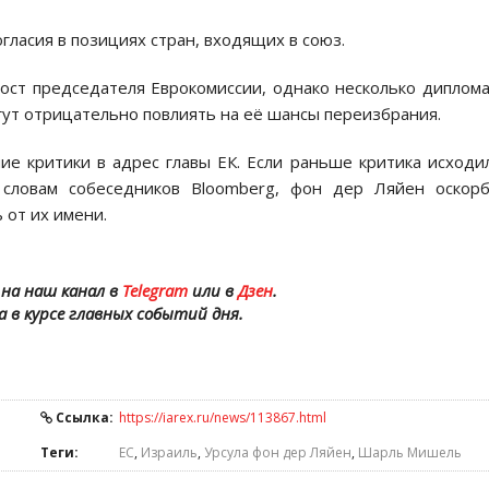
гласия в позициях стран, входящих в союз.
ост председателя Еврокомиссии, однако несколько диплом
гут отрицательно повлиять на её шансы переизбрания.
е критики в адрес главы ЕК. Если раньше критика исходи
 словам собеседников Bloomberg, фон дер Ляйен оскор
 от их имени.
на наш канал в
Telegram
или в
Дзен
.
а в курсе главных событий дня.
Ссылка:
https://iarex.ru/news/113867.html
Теги:
ЕС
,
Израиль
,
Урсула фон дер Ляйен
,
Шарль Мишель