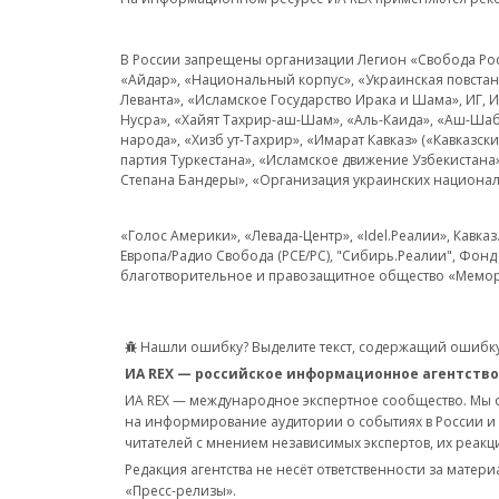
В России запрещены организации Легион «Свобода Росси
«Айдар», «Национальный корпус», «Украинская повстанч
Леванта», «Исламское Государство Ирака и Шама», ИГ,
Нусра», «Хайят Тахрир-аш-Шам», «Аль-Каида», «Аш-Шаб
народа», «Хизб ут-Тахрир», «Имарат Кавказ» («Кавказс
партия Туркестана», «Исламское движение Узбекистана
Степана Бандеры», «Организация украинских национал
«Голос Америки», «Левада-Центр», «Idel.Реалии», Кавка
Европа/Радио Свобода (PCE/PC), "Сибирь.Реалии", Фонд 
благотворительное и правозащитное общество «Мемор
Нашли ошибку? Выделите текст, содержащий ошибку
ИА REX — российское информационное агентство
ИА REX — международное экспертное сообщество. Мы
на информирование аудитории о событиях в России и
читателей с мнением независимых экспертов, их реакци
Редакция агентства не несёт ответственности за матер
«Пресс-релизы».