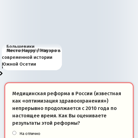
Большевики
Киевская марионетка
В России назрели
Миграционный пожар
Россия начинает
Россия зимой 1904
Русская нация вчера и
Почему правый крах в
Место Науру / Науэро в
отличаются от «Яблока»
Запада рассказала о
перемены: 15 шагов к
Европы
сбрасывать балласт
года: первые уступки во
сегодня
Варшаве не поможет её
современной истории
тем, что они -
«переобувании» хозяев
суверенной экономике
Анкориджа
внутренней политике
отношениям с Россией?
Южной Осетии
победители
Медицинская реформа в России (известная
как «оптимизация здравоохранения»)
непрерывно продолжается с 2010 года по
настоящее время. Как Вы оцениваете
результаты этой реформы?
На отлично