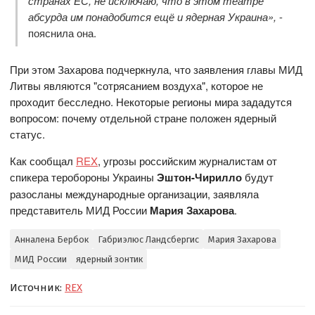
странах ЕС, не исключаю, что в этом театре
абсурда им понадобится ещё и ядерная Украина»,
-
пояснила она.
При этом Захарова подчеркнула, что заявления главы МИД
Литвы являются "сотрясанием воздуха", которое не
проходит бесследно. Некоторые регионы мира зададутся
вопросом: почему отдельной стране положен ядерный
статус.
Как сообщал
REX
, угрозы российским журналистам от
спикера теробороны Украины
Эштон-Чирилло
будут
разосланы международные организации, заявляла
представитель МИД России
Мария Захарова
.
Анналена Бербок
Габриэлюс Ландсбергис
Мария Захарова
МИД России
ядерный зонтик
Источник:
REX