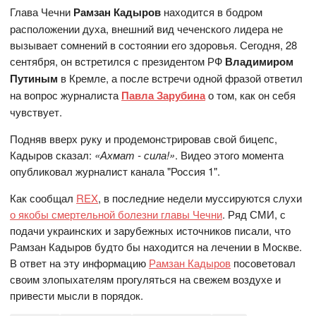
Глава Чечни
Рамзан Кадыров
находится в бодром
расположении духа, внешний вид чеченского лидера не
вызывает сомнений в состоянии его здоровья. Сегодня, 28
сентября, он встретился с президентом РФ
Владимиром
Путиным
в Кремле, а после встречи одной фразой ответил
на вопрос журналиста
Павла Зарубина
о том, как он себя
чувствует.
Подняв вверх руку и продемонстрировав свой бицепс,
Кадыров сказал:
«Ахмат - сила!»
. Видео этого момента
опубликовал журналист канала "Россия 1".
Как сообщал
REX
, в последние недели муссируются слухи
о якобы смертельной болезни главы Чечни
. Ряд СМИ, с
подачи украинских и зарубежных источников писали, что
Рамзан Кадыров будто бы находится на лечении в Москве.
В ответ на эту информацию
Рамзан Кадыров
посоветовал
своим злопыхателям прогуляться на свежем воздухе и
привести мысли в порядок.