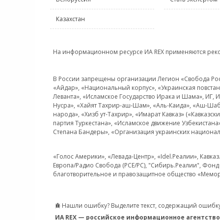
Казахстан
На информационном ресурсе ИА REX применяются рек
В России запрещены организации Легион «Свобода Росси
«Айдар», «Национальный корпус», «Украинская повстанч
Леванта», «Исламское Государство Ирака и Шама», ИГ,
Нусра», «Хайят Тахрир-аш-Шам», «Аль-Каида», «Аш-Шаб
народа», «Хизб ут-Тахрир», «Имарат Кавказ» («Кавказс
партия Туркестана», «Исламское движение Узбекистана
Степана Бандеры», «Организация украинских национал
«Голос Америки», «Левада-Центр», «Idel.Реалии», Кавка
Европа/Радио Свобода (PCE/PC), "Сибирь.Реалии", Фонд 
благотворительное и правозащитное общество «Мемор
Нашли ошибку? Выделите текст, содержащий ошибку
ИА REX — российское информационное агентство