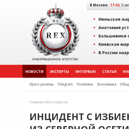
В Москве:
17:02
, 9 ав
Июньская жар
Анатомия уст
Большевики о
Киевская мар
В России наз
НОВОСТИ
ЭКСПЕРТЫ
ИНТЕРВЬЮ
СТАТЬИ
КН
Пресс-релизы
Telegram
Политика
Экономика
Обще
Главная
»
Все новости
ИНЦИДЕНТ С ИЗБИ