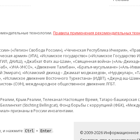
омендательные технологии.
Правила применения рекомендательных тех
и» («Легион Свобода России»), «Чеченская Республика Ичкерия», «Правый
еская армия» (УПА), «Исламское государство» («Исламское Государство И
 ИГИЛ, ДАИШ), «Джабхат Фатх аш-Шам», «Священная война» («Аль-Джихад» 
аб», «УНА-УНСО», «Движение Талибан», «Братья-мусульмане» («Аль-Ихва
кий Эмират»), «Исламский джихад – Джамаат моджахедов», «Нурджулар», «
», «Исламское движение Восточного Туркестана» (ИДВТ), «Джунд аш-Шам»,
истов» (ОУН), международное общественное движение ЛГБТ.
з.Реалии, Крым.Реалии, Телеканал Настоящее Время, Татаро-башкирская сл
Беллингкет (Stichting Bellingcat), Фонд борьбы с коррупцией (ФБК), «Ме
иал» признаны в России иноагентами.
, и нажмите
+
.
Ctrl
Enter
© 2009-2026 Информационное а