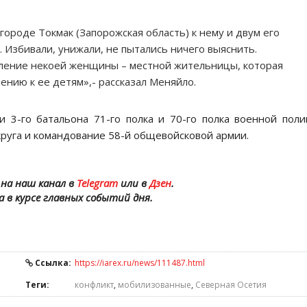
 городе Токмак (Запорожская область) к нему и двум его
 Избивали, унижали, не пытались ничего выяснить.
ление некоей женщины – местной жительницы, которая
нию к ее детям»,- рассказал Меняйло.
 3-го батальона 71-го полка и 70-го полка военной пол
руга и командование 58-й общевойсковой армии.
на наш канал в
Telegram
или в
Дзен
.
а в курсе главных событий дня.
Ссылка:
https://iarex.ru/news/111487.html
Теги:
конфликт
,
мобилизованные
,
Северная Осетия