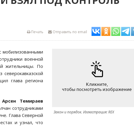
ИИ ВЗЯЛ ПОД КОНТРОЛЬ
Печать
Отправить по email
 с мобилизованными
сотрудники военной
ой жительницы. По
з северокавказской
щил глава региона
ц
Арсен Темираев
олчан сотрудниками
Закон и порядок. Иллюстрация: REX
не. Глава Северной
естах и узнал, что