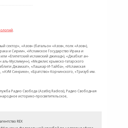
нологий
.
 сектор», «Азов» (батальон «Азов», полк «Азов»),
рака и Сирии», «Исламское Государство Ирака и
или «Египетский исламский джихад»), «Джабхат ан-
н аль-Муслимун»), «Меджлис крымско-татарского
Таблиги Джамаат», «Лашкар-И-Тайба», «Исламская
 «АУМ Синрике», «Братство» Корчинского, «Тризуб им.
ужба Радио Свобода (Azatliq Radiosi), Радио Свободная
ждународное историко-просветительское,
гентство REX