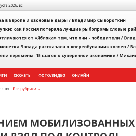
густа 2026, вс
а в Европе и озоновые дыры /
Владимир Сывороткин
упки: как Россия потеряла лучшие рыбопромысловые ра
тличаются от «Яблока» тем, что они - победители /
Влад
ионетка Запада рассказала о «переобувании» хозяев /
Вл
рели перемены: 15 шагов к суверенной экономике /
Михаи
ИГИ
СЮЖЕТЫ
ФОТО/ВИДЕО
ОНЛАЙН
ство
Все рубрики →
ЕНИЕМ МОБИЛИЗОВАННЫХ