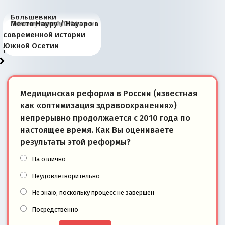
Большевики
Киевская марионетка
В России назрели
Миграционный пожар
Россия начинает
Россия зимой 1904
Русская нация вчера и
Почему правый крах в
Место Науру / Науэро в
отличаются от «Яблока»
Запада рассказала о
перемены: 15 шагов к
Европы
сбрасывать балласт
года: первые уступки во
сегодня
Варшаве не поможет её
современной истории
тем, что они -
«переобувании» хозяев
суверенной экономике
Анкориджа
внутренней политике
отношениям с Россией?
Южной Осетии
победители
Медицинская реформа в России (известная
как «оптимизация здравоохранения»)
непрерывно продолжается с 2010 года по
настоящее время. Как Вы оцениваете
результаты этой реформы?
На отлично
Неудовлетворительно
Не знаю, поскольку процесс не завершён
Посредственно