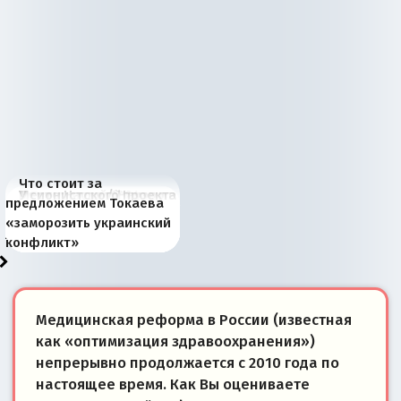
Что стоит за
В России назрели
Миграционный пожар
Россия начинает
Россия зимой 1904
Русская нация вчера и
Почему правый крах в
Место Науру / Науэро в
У сионистского проекта
предложением Токаева
перемены: 15 шагов к
Европы
сбрасывать балласт
года: первые уступки во
сегодня
Варшаве не поможет её
современной истории
появилось украинское
«заморозить украинский
суверенной экономике
Анкориджа
внутренней политике
отношениям с Россией?
Южной Осетии
измерение
конфликт»
Медицинская реформа в России (известная
как «оптимизация здравоохранения»)
непрерывно продолжается с 2010 года по
настоящее время. Как Вы оцениваете