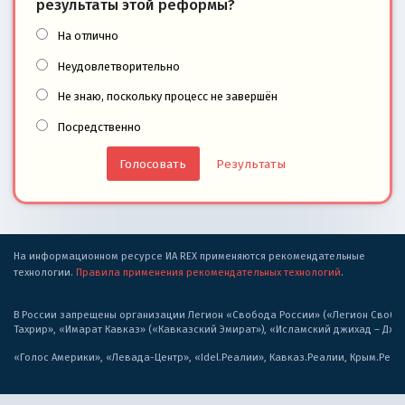
результаты этой реформы?
На отлично
Неудовлетворительно
Не знаю, поскольку процесс не завершён
Посредственно
Результаты
На информационном ресурсе ИА REX применяются рекомендательные
технологии.
Правила применения рекомендательных технологий
.
В России запрещены организации Легион «Свобода России» («Легион Свобода
Тахрир», «Имарат Кавказ» («Кавказский Эмират»), «Исламский джихад – Дж
«Голос Америки», «Левада-Центр», «Idel.Реалии», Кавказ.Реалии, Крым.Реал