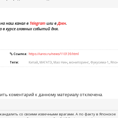
на наш канал в
Telegram
или в
Дзен
.
а в курсе главных событий дня.
Ссылка:
https://iarex.ru/news/110139.html
Теги:
Китай
,
МАГАТЭ
,
Мао Нин
,
мониторинг
,
Фукусима-1
,
Япо
ить коментарий к данному материалу отключена.
кандалить со своими извечными врагами. А по факту в Японское