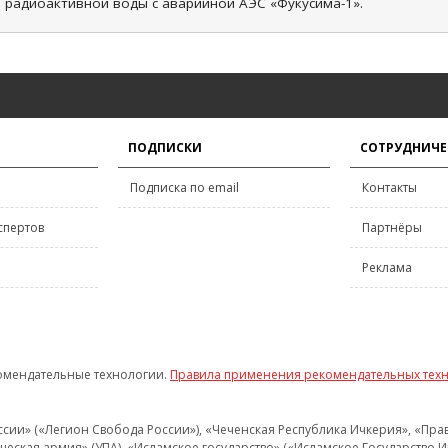
и радиоактивной воды с аварийной АЭС «Фукусима-1».
ПОДПИСКИ
СОТРУДНИЧЕ
Подписка по email
Контакты
спертов
Партнёры
Реклама
омендательные технологии.
Правила применения рекомендательных тех
и» («Легион Свобода России»), «Чеченская Республика Ичкерия», «Правый
еская армия» (УПА), «Исламское государство» («Исламское Государство И