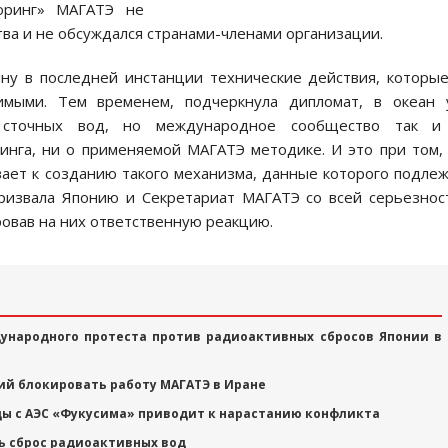
оринг» МАГАТЭ не
ва и не обсуждался странами-членами организации.
ну в последней инстанции технические действия, которы
имыми. Тем временем, подчеркнула дипломат, в океан 
 сточных вод, но международное сообщество так и
нга, ни о применяемой МАГАТЭ методике. И это при том,
ает к созданию такого механизма, данные которого подле
извала Японию и Секретариат МАГАТЭ со всей серьезно
овав на них ответственную реакцию.
ународного протеста против радиоактивных сбросов Японии в
ий блокировать работу МАГАТЭ в Иране
ы с АЭС «Фукусима» приводит к нарастанию конфликта
ь сброс радиоактивных вод