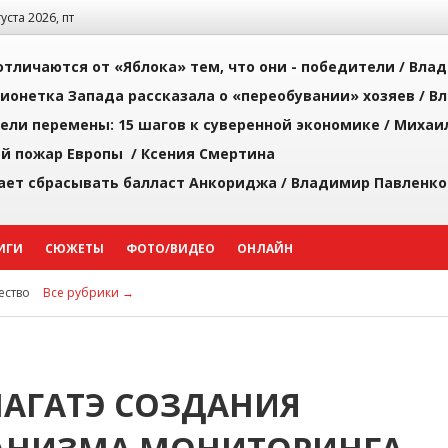
густа 2026, пт
тличаются от «Яблока» тем, что они - победители /
Влад
ионетка Запада рассказала о «переобувании» хозяев /
Вл
рели перемены: 15 шагов к суверенной экономике /
Михаи
й пожар Европы /
Ксения Смертина
ает сбрасывать балласт Анкориджа /
Владимир Павленко
ИГИ
СЮЖЕТЫ
ФОТО/ВИДЕО
ОНЛАЙН
ство
Все рубрики →
МАГАТЭ СОЗДАНИЯ