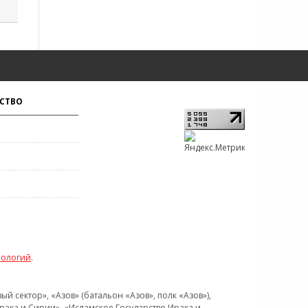
СТВО
нологий
.
 сектор», «Азов» (батальон «Азов», полк «Азов»),
рака и Сирии», «Исламское Государство Ирака и