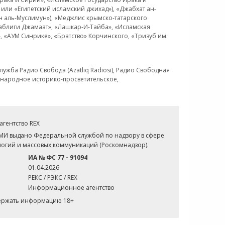
или «Египетский исламский джихад»), «Джабхат ан-
н аль-Муслимун»), «Меджлис крымско-татарского
Таблиги Джамаат», «Лашкар-И-Тайба», «Исламская
 «АУМ Синрике», «Братство» Корчинского, «Тризуб им.
ужба Радио Свобода (Azatliq Radiosi), Радио Свободная
ждународное историко-просветительское,
гентство REX
СМИ выдано Федеральной службой по надзору в сфере
огий и массовых коммуникаций (Роскомнадзор).
ИА № ФС 77 - 91094
01.04.2026
РЕКС / РЭКС / REX
Информационное агентство
держать информацию 18+