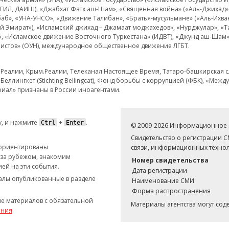
 ИГИЛ, ДАИШ), «Джабхат Фатх аш-Шам», «Священная война» («Аль-Джихад» 
аб», «УНА-УНСО», «Движение Талибан», «Братья-мусульмане» («Аль-Ихва
кий Эмират»), «Исламский джихад – Джамаат моджахедов», «Нурджулар», «
», «Исламское движение Восточного Туркестана» (ИДВТ), «Джунд аш-Шам»,
истов» (ОУН), международное общественное движение ЛГБТ.
з.Реалии, Крым.Реалии, Телеканал Настоящее Время, Татаро-башкирская сл
Беллингкет (Stichting Bellingcat), Фонд борьбы с коррупцией (ФБК), «Ме
иал» признаны в России иноагентами.
, и нажмите
+
.
Ctrl
Enter
© 2009-2026 Информационное а
Свидетельство о регистрации 
 ориентированы
связи, информационных технол
 за рубежом, знакомим
Номер свидетельства
ей на эти события.
Дата регистрации
иалы опубликованные в разделе
Наименование СМИ
Форма распространения
е материалов с обязательной
Материалы агентства могут со
ания
.