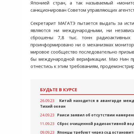
Японией стран, а так называемый «монит
санкционирован Советом управляющих агентст
Секретарит МАГАТЭ пытается выдать за исти
являются ни международными, ни независ
сброшены 7,8 тыс. тонн радиоактивных
проинформировано ни о механизмах монитори
мировое сообщество последовательно призыв
бы международной верификации. Мао Нин пр
отнестись к этим требованиям, продемонстрир
БУДЬТЕ В КУРСЕ
26.09.23
Китай находится в авангарде межд
Тихий океан
24.09.23
Раиси заявил об отсутствии намерен
11.09.23
Сброс очищенной радиоактивной вод
09.09.23
Японцы требуют через суд остановит