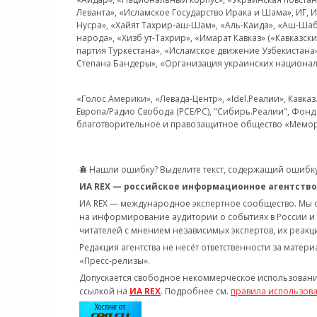
Леванта», «Исламское Государство Ирака и Шама», ИГ,
Нусра», «Хайят Тахрир-аш-Шам», «Аль-Каида», «Аш-Шаб
народа», «Хизб ут-Тахрир», «Имарат Кавказ» («Кавказс
партия Туркестана», «Исламское движение Узбекистана
Степана Бандеры», «Организация украинских национал
«Голос Америки», «Левада-Центр», «Idel.Реалии», Кавка
Европа/Радио Свобода (PCE/PC), "Сибирь.Реалии", Фонд 
благотворительное и правозащитное общество «Мемор
Нашли ошибку? Выделите текст, содержащий ошибку
ИА REX — российское информационное агентство
ИА REX — международное экспертное сообщество. Мы
на информирование аудитории о событиях в России и
читателей с мнением независимых экспертов, их реакци
Редакция агентства не несёт ответственности за матер
«Пресс-релизы».
Допускается свободное некоммерческое использовани
ссылкой на
ИА REX
. Подробнее см.
правила использов