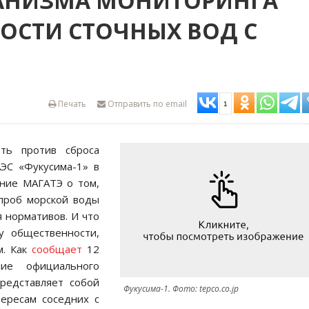
АНИЗМА МОНИТОРИНГА
ОСТИ СТОЧНЫХ ВОД С
Печать
Отправить по email
1
ть против сброса
ЭС «Фукусима-1» в
ение МАГАТЭ о том,
 проб морской воды
 нормативов. И что
у общественности,
м. Как
сообщает
12
ние официального
редставляет собой
Фукусима-1. Фото: tepco.co.jp
ересам соседних с