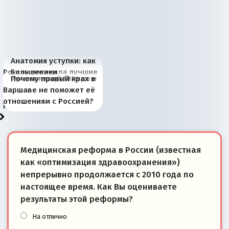
Анатомия уступки: как
Россия потеряла лучшие
Большевики
Киевская марионетка
В России назрели
Миграционный пожар
Россия начинает
Россия зимой 1904
Русская нация вчера и
Почему правый крах в
рыбопромысловые
отличаются от «Яблока»
Запада рассказала о
перемены: 15 шагов к
Европы
сбрасывать балласт
года: первые уступки во
сегодня
Варшаве не поможет её
районы Баренцева
тем, что они -
«переобувании» хозяев
суверенной экономике
Анкориджа
внутренней политике
отношениям с Россией?
моря
победители
Медицинская реформа в России (известная
как «оптимизация здравоохранения»)
непрерывно продолжается с 2010 года по
настоящее время. Как Вы оцениваете
результаты этой реформы?
На отлично