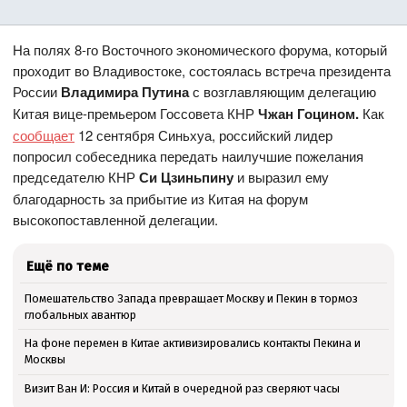
На полях 8-го Восточного экономического форума, который
проходит во Владивостоке, состоялась встреча президента
России
Владимира Путина
с возглавляющим делегацию
Китая вице-премьером Госсовета КНР
Чжан Гоцином.
Как
сообщает
12 сентября Синьхуа, российский лидер
попросил собеседника передать наилучшие пожелания
председателю КНР
Си Цзиньпину
и выразил ему
благодарность за прибытие из Китая на форум
высокопоставленной делегации.
Ещё по теме
Помешательство Запада превращает Москву и Пекин в тормоз
глобальных авантюр
На фоне перемен в Китае активизировались контакты Пекина и
Москвы
Визит Ван И: Россия и Китай в очередной раз сверяют часы