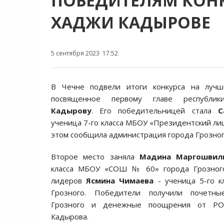
ПОБЕДИТЕЛЯМ КОНК
ХАДЖИ КАДЫРОВЕ
5 сентября 2023 17:52
В Чечне подвели итоги конкурса на лучш
посвященное первому главе республ
Кадырову
. Его победительницей стала
С
ученица 7-го класса МБОУ «Президентский лиц
этом сообщила администрация города Грозног
Второе место заняла
Мадина Маргошвил
класса МБОУ «СОШ № 60» города Грозного
лидеров
Ясмина Чимаева
- ученица 5-го 
Грозного. Победители получили почетн
Грозного и денежные поощрения от РО
Кадырова.