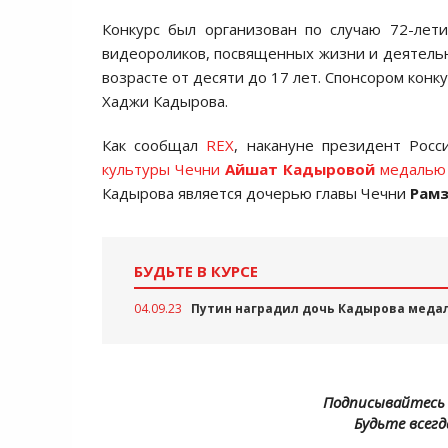
Конкурс был организован по случаю 72-лет
видеороликов, посвященных жизни и деятельн
возрасте от десяти до 17 лет. Спонсором кон
Хаджи Кадырова.
Как сообщал
REX
, накануне президент Рос
культуры Чечни
Айшат Кадыровой
медалью
Кадырова является дочерью главы Чечни
Рамз
БУДЬТЕ В КУРСЕ
04.09.23
Путин наградил дочь Кадырова медал
Подписывайтесь 
Будьте всегд