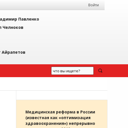
Войти
адимир Павленко
л Челноков
г Айрапетов
Медицинская реформа в России
(известная как «оптимизация
здравоохранения») непрерывно