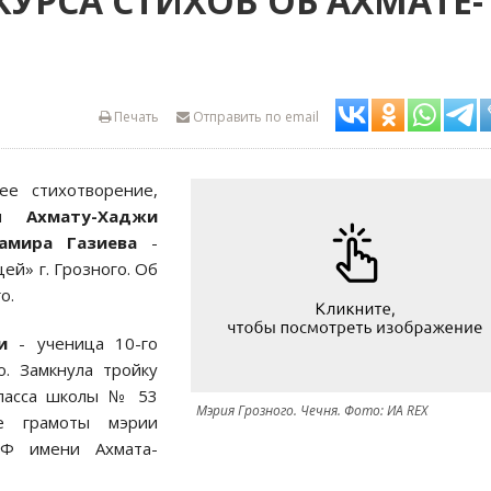
УРСА СТИХОВ ОБ АХМАТЕ-
Печать
Отправить по email
ее стихотворение,
ики
Ахмату-Хаджи
амира Газиева
-
ей» г. Грозного. Об
о.
и
- ученица 10-го
. Замкнула тройку
класса школы № 53
Мэрия Грозного. Чечня. Фото: ИА REX
ые грамоты мэрии
Ф имени Ахмата-