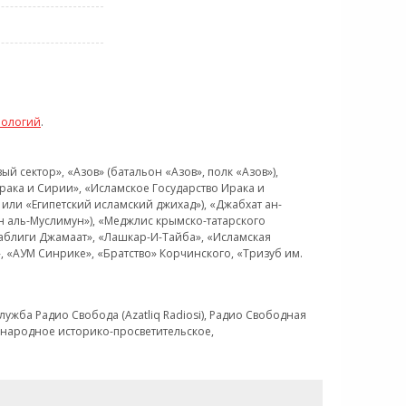
нологий
.
 сектор», «Азов» (батальон «Азов», полк «Азов»),
рака и Сирии», «Исламское Государство Ирака и
или «Египетский исламский джихад»), «Джабхат ан-
н аль-Муслимун»), «Меджлис крымско-татарского
Таблиги Джамаат», «Лашкар-И-Тайба», «Исламская
 «АУМ Синрике», «Братство» Корчинского, «Тризуб им.
ужба Радио Свобода (Azatliq Radiosi), Радио Свободная
ждународное историко-просветительское,