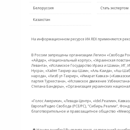
Белоруссия
Стать экспертом
Казахстан
На информационном ресурсе ИА REX применяются рек
В России запрещены организации Легион «Свобода Росси
«Айдар», «Национальный корпус», «Украинская повстанч
Леванта», «Исламское Государство Ирака и Шама», ИГ,
Нусра», «Хайят Тахрир-аш-Шам», «Аль-Каида», «Аш-Шаб
народа», «Хизб ут-Тахрир», «Имарат Кавказ» («Кавказс
партия Туркестана», «Исламское движение Узбекистана
Степана Бандеры», «Организация украинских национал
«Голос Америки», «Левада-Центр», «Idel.Реалии», Кавка
Европа/Радио Свобода (PCE/PC), "Сибирь.Реалии", Фонд 
благотворительное и правозащитное общество «Мемор
Нашли ошибку? Выделите текст, содержащий ошибку