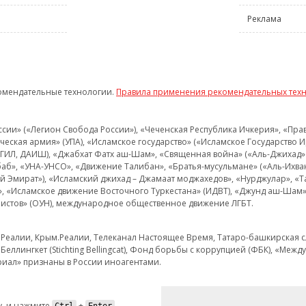
Реклама
омендательные технологии.
Правила применения рекомендательных тех
и» («Легион Свобода России»), «Чеченская Республика Ичкерия», «Правый
еская армия» (УПА), «Исламское государство» («Исламское Государство И
 ИГИЛ, ДАИШ), «Джабхат Фатх аш-Шам», «Священная война» («Аль-Джихад» 
аб», «УНА-УНСО», «Движение Талибан», «Братья-мусульмане» («Аль-Ихва
кий Эмират»), «Исламский джихад – Джамаат моджахедов», «Нурджулар», «
», «Исламское движение Восточного Туркестана» (ИДВТ), «Джунд аш-Шам»,
истов» (ОУН), международное общественное движение ЛГБТ.
з.Реалии, Крым.Реалии, Телеканал Настоящее Время, Татаро-башкирская сл
Беллингкет (Stichting Bellingcat), Фонд борьбы с коррупцией (ФБК), «Ме
иал» признаны в России иноагентами.
, и нажмите
+
.