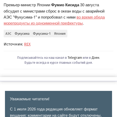
Премьер-министр Японии
Фумио Кисида
30 августа
обсудил с министрами сброс в океан воды с аварийной
АЭС "Фукусима-1" и попробовал с ними
во время обеда
морепродукты из одноименной префектуры
.
АЭС
Фукусима
Фукусима-1
Япония
Источник:
REX
Подписывайтесь на наш канал в
Telegram
или в
Дзен
.
Будьте всегда в курсе главных событий дня.
Уважаемые читатели!
С 1 июля 2026 года редакция обновляет формат
вещания: комментарии на сайте будут отключены.