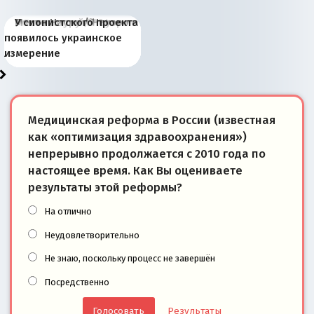
Киевская марионетка
В России назрели
Миграционный пожар
Россия начинает
Россия зимой 1904
Русская нация вчера и
Почему правый крах в
Место Науру / Науэро в
У сионистского проекта
Запада рассказала о
перемены: 15 шагов к
Европы
сбрасывать балласт
года: первые уступки во
сегодня
Варшаве не поможет её
современной истории
появилось украинское
«переобувании» хозяев
суверенной экономике
Анкориджа
внутренней политике
отношениям с Россией?
Южной Осетии
измерение
Медицинская реформа в России (известная
как «оптимизация здравоохранения»)
непрерывно продолжается с 2010 года по
настоящее время. Как Вы оцениваете
результаты этой реформы?
На отлично
Неудовлетворительно
Не знаю, поскольку процесс не завершён
Посредственно
Результаты