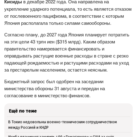
Кисиды
в декабре 2022 года. Она направлена на
укрепление ударного потенциала, то есть является отказом
от послевоенного пацифизма, в соответствии с которым
Япония располагала только силами самообороны.
Согласно плану, до 2027 года Япония планирует потратить
на эти цели 43 трлн иен ($315 млрд). Каким образом
правительство намеревается финансировать и
оправдывать растущие военные расходы в стране с резко
падающей рождаемостью и растущими расходами на уход
за престарелым населением, остается неясным.
Бюджетный запрос был одобрен на заседании
министерства обороны 31 августа и передан на
согласование в министерство финансов.
Ещё по теме
В Токио недовольны военно-техническим сотрудничеством
между Россией и КНДР
Исиба планирует закупить 400 «Томагавков» у США за счёт