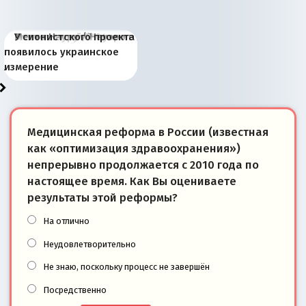
Киевская марионетка
В России назрели
Миграционный пожар
Россия начинает
Россия зимой 1904
Русская нация вчера и
Почему правый крах в
Место Науру / Науэро в
У сионистского проекта
Запада рассказала о
перемены: 15 шагов к
Европы
сбрасывать балласт
года: первые уступки во
сегодня
Варшаве не поможет её
современной истории
появилось украинское
«переобувании» хозяев
суверенной экономике
Анкориджа
внутренней политике
отношениям с Россией?
Южной Осетии
измерение
Медицинская реформа в России (известная
как «оптимизация здравоохранения»)
непрерывно продолжается с 2010 года по
настоящее время. Как Вы оцениваете
результаты этой реформы?
На отлично
Неудовлетворительно
Не знаю, поскольку процесс не завершён
Посредственно