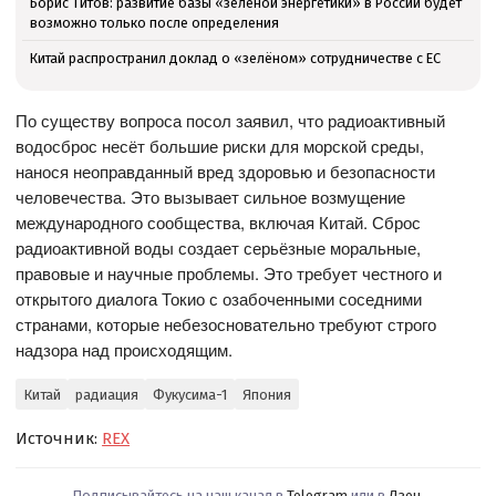
Борис Титов: развитие базы «зелёной энергетики» в России будет
возможно только после определения
Китай распространил доклад о «зелёном» сотрудничестве с ЕС
По существу вопроса посол заявил, что радиоактивный
водосброс несёт большие риски для морской среды,
нанося неоправданный вред здоровью и безопасности
человечества. Это вызывает сильное возмущение
международного сообщества, включая Китай. Сброс
радиоактивной воды создает серьёзные моральные,
правовые и научные проблемы. Это требует честного и
открытого диалога Токио с озабоченными соседними
странами, которые небезосновательно требуют строго
надзора над происходящим.
Китай
радиация
Фукусима-1
Япония
Источник:
REX
Подписывайтесь на наш канал в
Telegram
или в
Дзен
.