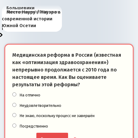
Большевики
Киевская марионетка
В России назрели
Миграционный пожар
Россия начинает
Россия зимой 1904
Русская нация вчера и
Почему правый крах в
Место Науру / Науэро в
отличаются от «Яблока»
Запада рассказала о
перемены: 15 шагов к
Европы
сбрасывать балласт
года: первые уступки во
сегодня
Варшаве не поможет её
современной истории
тем, что они -
«переобувании» хозяев
суверенной экономике
Анкориджа
внутренней политике
отношениям с Россией?
Южной Осетии
победители
Медицинская реформа в России (известная
как «оптимизация здравоохранения»)
непрерывно продолжается с 2010 года по
настоящее время. Как Вы оцениваете
результаты этой реформы?
На отлично
Неудовлетворительно
Не знаю, поскольку процесс не завершён
Посредственно