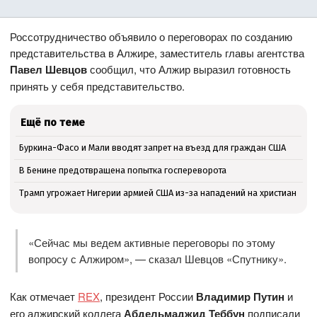
Россотрудничество объявило о переговорах по созданию
представительства в Алжире, заместитель главы агентства
Павел Шевцов
сообщил, что Алжир выразил готовность
принять у себя представительство.
Ещё по теме
Буркина-Фасо и Мали вводят запрет на въезд для граждан США
В Бенине предотвращена попытка госпереворота
Трамп угрожает Нигерии армией США из-за нападений на христиан
«Сейчас мы ведем активные переговоры по этому
вопросу с Алжиром», — сказал Шевцов «Спутнику».
Как отмечает
REX
, президент России
Владимир Путин
и
его алжирский коллега
Абдельмаджид Теббун
подписали