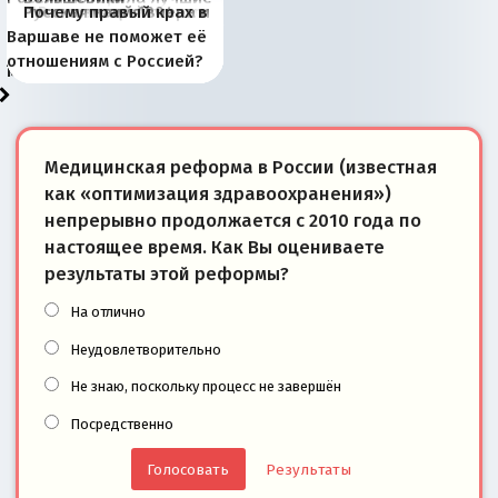
Киевская марионетка
В России назрели
Миграционный пожар
Россия начинает
Россия зимой 1904
Русская нация вчера и
Почему правый крах в
рыбопромысловые
отличаются от «Яблока»
Запада рассказала о
перемены: 15 шагов к
Европы
сбрасывать балласт
года: первые уступки во
сегодня
Варшаве не поможет её
районы Баренцева
тем, что они -
«переобувании» хозяев
суверенной экономике
Анкориджа
внутренней политике
отношениям с Россией?
моря
победители
Медицинская реформа в России (известная
как «оптимизация здравоохранения»)
непрерывно продолжается с 2010 года по
настоящее время. Как Вы оцениваете
результаты этой реформы?
На отлично
Неудовлетворительно
Не знаю, поскольку процесс не завершён
Посредственно
Результаты