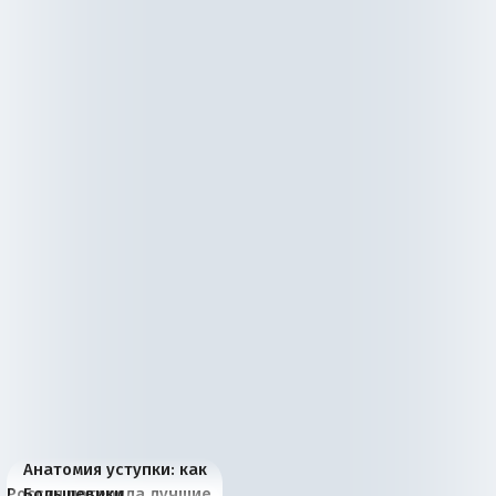
Анатомия уступки: как
Россия потеряла лучшие
Большевики