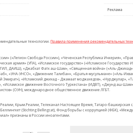
Реклама
омендательные технологии.
Правила применения рекомендательных тех
и» («Легион Свобода России»), «Чеченская Республика Ичкерия», «Правый
еская армия» (УПА), «Исламское государство» («Исламское Государство И
 ИГИЛ, ДАИШ), «Джабхат Фатх аш-Шам», «Священная война» («Аль-Джихад» 
аб», «УНА-УНСО», «Движение Талибан», «Братья-мусульмане» («Аль-Ихва
кий Эмират»), «Исламский джихад – Джамаат моджахедов», «Нурджулар», «
», «Исламское движение Восточного Туркестана» (ИДВТ), «Джунд аш-Шам»,
истов» (ОУН), международное общественное движение ЛГБТ.
з.Реалии, Крым.Реалии, Телеканал Настоящее Время, Татаро-башкирская сл
Беллингкет (Stichting Bellingcat), Фонд борьбы с коррупцией (ФБК), «Ме
иал» признаны в России иноагентами.