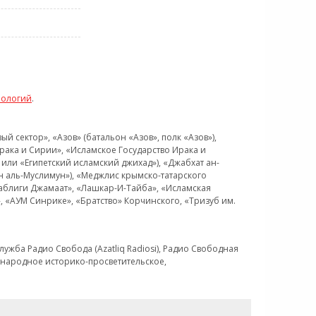
нологий
.
 сектор», «Азов» (батальон «Азов», полк «Азов»),
рака и Сирии», «Исламское Государство Ирака и
или «Египетский исламский джихад»), «Джабхат ан-
н аль-Муслимун»), «Меджлис крымско-татарского
Таблиги Джамаат», «Лашкар-И-Тайба», «Исламская
 «АУМ Синрике», «Братство» Корчинского, «Тризуб им.
ужба Радио Свобода (Azatliq Radiosi), Радио Свободная
ждународное историко-просветительское,