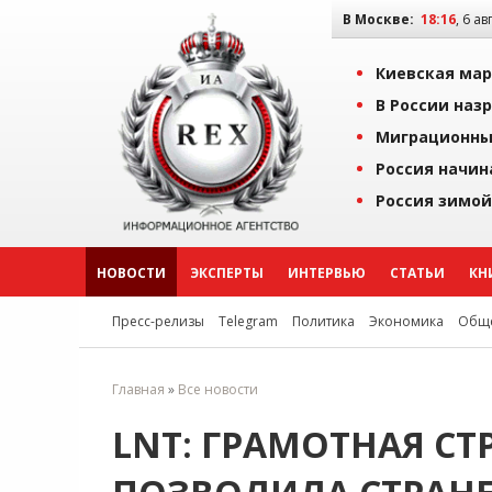
В Москве:
18:16
, 6 ав
Киевская мар
В России наз
Миграционны
Россия начин
Россия зимой
НОВОСТИ
ЭКСПЕРТЫ
ИНТЕРВЬЮ
СТАТЬИ
КН
Пресс-релизы
Telegram
Политика
Экономика
Обще
Главная
»
Все новости
LNT: ГРАМОТНАЯ СТ