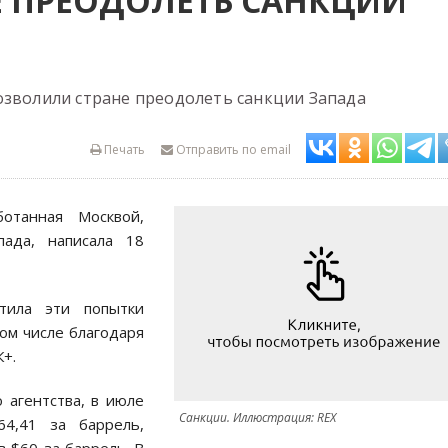
 ПРЕОДОЛЕТЬ САНКЦИИ
озволили стране преодолеть санкции Запада
Печать
Отправить по email
ботанная Москвой,
пада, написала 18
атила эти попытки
том числе благодаря
+.
 агентства, в июле
Санкции. Иллюстрация: REX
64,41 за баррель,