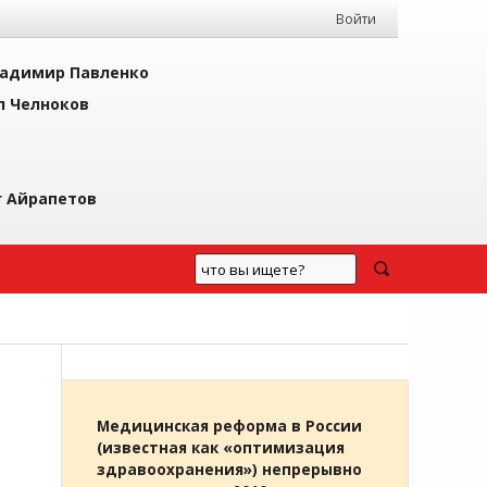
Войти
адимир Павленко
л Челноков
г Айрапетов
Медицинская реформа в России
(известная как «оптимизация
здравоохранения») непрерывно