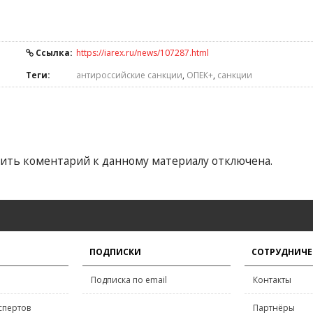
Ссылка:
https://iarex.ru/news/107287.html
Теги:
антироссийские санкции
,
ОПЕК+
,
санкции
ить коментарий к данному материалу отключена.
ПОДПИСКИ
СОТРУДНИЧЕ
Подписка по email
Контакты
спертов
Партнёры