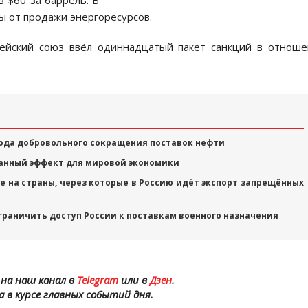
 $60 за баррель. В
ы от продажи энергоресурсов.
пейский союз ввёл одиннадцатый пакет санкций в отнош
года добровольного сокращения поставок нефти
анный эффект для мировой экономики
е на страны, через которые в Россию идёт экспорт запрещённых
ограничить доступ России к поставкам военного назначения
на наш канал в
Telegram
или в
Дзен
.
а в курсе главных событий дня.