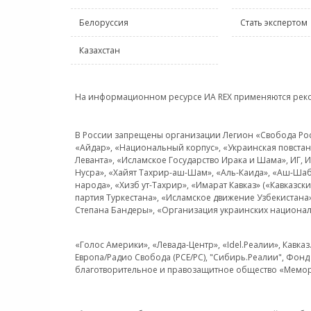
Белоруссия
Стать экспертом
Казахстан
На информационном ресурсе ИА REX применяются рек
В России запрещены организации Легион «Свобода Росси
«Айдар», «Национальный корпус», «Украинская повстанч
Леванта», «Исламское Государство Ирака и Шама», ИГ,
Нусра», «Хайят Тахрир-аш-Шам», «Аль-Каида», «Аш-Шаб
народа», «Хизб ут-Тахрир», «Имарат Кавказ» («Кавказс
партия Туркестана», «Исламское движение Узбекистана
Степана Бандеры», «Организация украинских национал
«Голос Америки», «Левада-Центр», «Idel.Реалии», Кавка
Европа/Радио Свобода (PCE/PC), "Сибирь.Реалии", Фонд 
благотворительное и правозащитное общество «Мемор