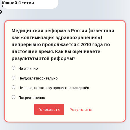
«переобувании» хозяев
суверенной экономике
Анкориджа
внутренней политике
отношениям с Россией?
Южной Осетии
победители
Медицинская реформа в России (известная
как «оптимизация здравоохранения»)
непрерывно продолжается с 2010 года по
настоящее время. Как Вы оцениваете
результаты этой реформы?
На отлично
Неудовлетворительно
Не знаю, поскольку процесс не завершён
Посредственно
Результаты