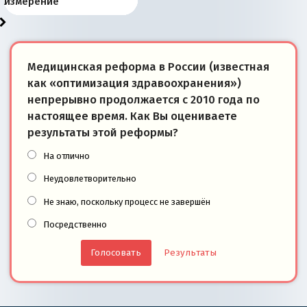
«переобувании» хозяев
суверенной экономике
Анкориджа
внутренней политике
отношениям с Россией?
Южной Осетии
измерение
Медицинская реформа в России (известная
как «оптимизация здравоохранения»)
непрерывно продолжается с 2010 года по
настоящее время. Как Вы оцениваете
результаты этой реформы?
На отлично
Неудовлетворительно
Не знаю, поскольку процесс не завершён
Посредственно
Результаты