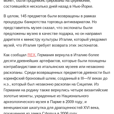
монет, были продемонстрированы на церемонии,
состоявшейся несколько дней назад в Нью-Йорке.
В целом, 145 предметов были возвращены в рамках
процедуры банкротства торговца антиквариатом. Но
представитель музея сказал, что экспонаты были
предложены музею в качестве подарка, но он направил
дарителя к министру культуры Италии, который уведомил
музей, что Италия требует возврата этих экспонатов.
Как сообщал
REX
, Германия вернула в Италию более
десяти древнейших артефактов, которые были похищены
контрабандистами из итальянских музеев или незаконно
раскопаны. Среди возвращенных предметов древности был
коринфский бронзовый шлем, созданный в III—IV веках до
н.э., который был незаконно раскопан на Сицилии. Из
Германии на родину также вернулись четыре византийские
золотые монеты, украденные из Национального
археологического музея в Парме в 2009 году, и
венецианская шкатулка для драгоценностей XVI века,
похищенная из замка Сфорца в 2006 году.