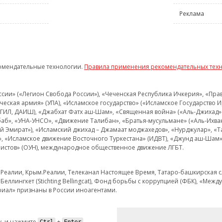
Реклама
омендательные технологии.
Правила применения рекомендательных тех
и» («Легион Свобода России»), «Чеченская Республика Ичкерия», «Правый
еская армия» (УПА), «Исламское государство» («Исламское Государство И
 ИГИЛ, ДАИШ), «Джабхат Фатх аш-Шам», «Священная война» («Аль-Джихад» 
аб», «УНА-УНСО», «Движение Талибан», «Братья-мусульмане» («Аль-Ихва
кий Эмират»), «Исламский джихад – Джамаат моджахедов», «Нурджулар», «
», «Исламское движение Восточного Туркестана» (ИДВТ), «Джунд аш-Шам»,
истов» (ОУН), международное общественное движение ЛГБТ.
з.Реалии, Крым.Реалии, Телеканал Настоящее Время, Татаро-башкирская сл
Беллингкет (Stichting Bellingcat), Фонд борьбы с коррупцией (ФБК), «Ме
иал» признаны в России иноагентами.
, и нажмите
+
.