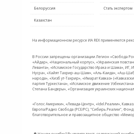
Белоруссия
Стать экспертом
Казахстан
На информационном ресурсе ИА REX применяются рек
В России запрещены организации Легион «Свобода Росси
«Айдар», «Национальный корпус», «Украинская повстанч
Леванта», «Исламское Государство Ирака и Шама», ИГ,
Нусра», «Хайят Тахрир-аш-Шам», «Аль-Каида», «Аш-Шаб
народа», «Хизб ут-Тахрир», «Имарат Кавказ» («Кавказс
партия Туркестана», «Исламское движение Узбекистана
Степана Бандеры», «Организация украинских национал
«Голос Америки», «Левада-Центр», «Idel.Реалии», Кавка
Европа/Радио Свобода (PCE/PC), "Сибирь.Реалии", Фонд 
благотворительное и правозащитное общество «Мемор
Нашли ошибку? Выделите текст, содержащий ошибку