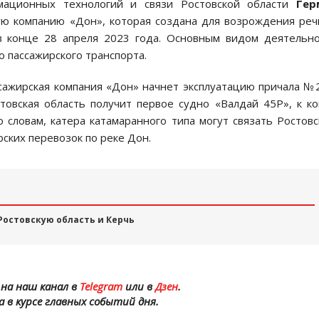
ационных технологий и связи Ростовской области
Гер
ую компанию «Дон», которая создана для возрождения ре
в конце 28 апреля 2023 года. Основным видом деятельн
о пассажирского транспорта.
ссажирская компания «Дон» начнет эксплуатацию причала №
товская область получит первое судно «Валдай 45Р», к к
о словам, катера катамаранного типа могут связать Ростов
ских перевозок по реке Дон.
Ростовскую область и Керчь
на наш канал в
Telegram
или в
Дзен
.
а в курсе главных событий дня.