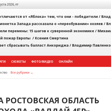
густа 2026, пт
тличаются от «Яблока» тем, что они - победители /
Влад
ионетка Запада рассказала о «переобувании» хозяев /
Вл
рели перемены: 15 шагов к суверенной экономике /
Михаи
й пожар Европы /
Ксения Смертина
ает сбрасывать балласт Анкориджа /
Владимир Павленко
ИГИ
СЮЖЕТЫ
ФОТО/ВИДЕО
ОНЛАЙН
ство
Все рубрики →
А РОСТОВСКАЯ ОБЛАСТЬ