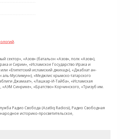
нологий
.
 сектор», «Азов» (батальон «Азов», полк «Азов»),
рака и Сирии», «Исламское Государство Ирака и
или «Египетский исламский джихад»), «Джабхат ан-
н аль-Муслимун»), «Меджлис крымско-татарского
Таблиги Джамаат», «Лашкар-И-Тайба», «Исламская
 «АУМ Синрике», «Братство» Корчинского, «Тризуб им.
ужба Радио Свобода (Azatliq Radiosi), Радио Свободная
ждународное историко-просветительское,