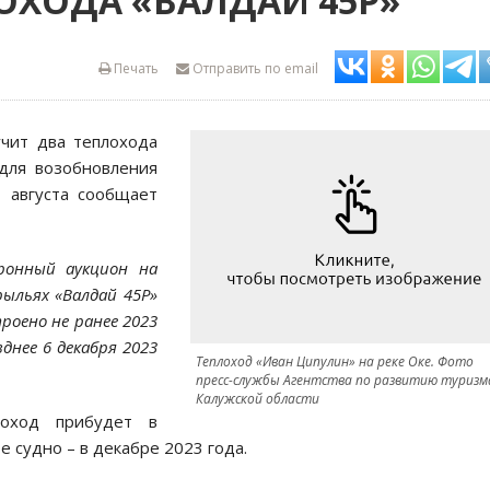
ОХОДА «ВАЛДАЙ 45Р»
Печать
Отправить по email
учит два теплохода
для возобновления
 августа сообщает
тронный аукцион на
рыльях «Валдай 45Р»
роено не ранее 2023
днее 6 декабря 2023
Теплоход «Иван Ципулин» на реке Оке. Фото
пресс-службы Агентства по развитию туризм
Калужской области
оход прибудет в
е судно – в декабре 2023 года.