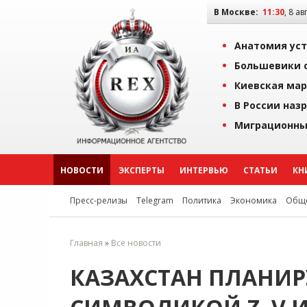
В Москве:
11:30
, 8 ав
Анатомия уст
Большевики о
Киевская мар
В России наз
Миграционны
НОВОСТИ
ЭКСПЕРТЫ
ИНТЕРВЬЮ
СТАТЬИ
КН
Пресс-релизы
Telegram
Политика
Экономика
Обще
Главная
»
Все новости
КАЗАХСТАН ПЛАНИРУ