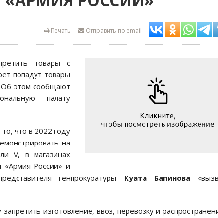
И «АРМИЯ РОССИИ»
Печать
Отправить по email
апретить товары с
рет попадут товары
. Об этом сообщают
нальную палату
то, что в 2022 году
демонстрировать на
ли V, в магазинах
й «Армия России» и
представителя генпрокуратуры
Куата Бапинова
«вызв
 запретить изготовление, ввоз, перевозку и распространен