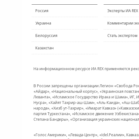
Россия
Эксперты ИА REX
Украина
Комментарии эк
Белоруссия
Стать экспертом
Казахстан
На информационном ресурсе ИА REX применяются рек
В России запрещены организации Легион «Свобода Росси
«Айдар», «Национальный корпус», «Украинская повстанч
Леванта», «Исламское Государство Ирака и Шама», ИГ,
Нусра», «Хайят Тахрир-аш-Шам», «Аль-Каида», «Аш-Шаб
народа», «Хизб ут-Тахрир», «Имарат Кавказ» («Кавказс
партия Туркестана», «Исламское движение Узбекистана
Степана Бандеры», «Организация украинских национал
«Голос Америки», «Левада-Центр», «Idel.Реалии», Кавка