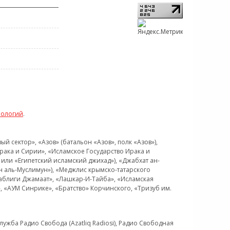
нологий
.
 сектор», «Азов» (батальон «Азов», полк «Азов»),
рака и Сирии», «Исламское Государство Ирака и
или «Египетский исламский джихад»), «Джабхат ан-
н аль-Муслимун»), «Меджлис крымско-татарского
Таблиги Джамаат», «Лашкар-И-Тайба», «Исламская
 «АУМ Синрике», «Братство» Корчинского, «Тризуб им.
ужба Радио Свобода (Azatliq Radiosi), Радио Свободная