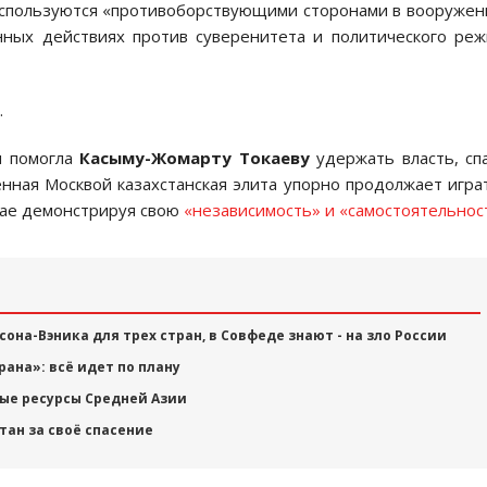
 используются «противоборствующими сторонами в вооруже
нных действиях против суверенитета и политического ре
.
я помогла
Касыму-Жомарту
Токаеву
удержать власть, сп
ённая Москвой казахстанская элита упорно продолжает игра
чае демонстрируя свою
«независимость» и «самостоятельнос
она-Вэника для трех стран, в Совфеде знают - на зло России
ана»: всё идет по плану
ные ресурсы Средней Азии
тан за своё спасение