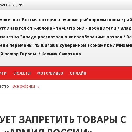
густа 2026, сб
упки: как Россия потеряла лучшие рыбопромысловые ра
тличаются от «Яблока» тем, что они - победители /
Влад
ионетка Запада рассказала о «переобувании» хозяев /
Вл
рели перемены: 15 шагов к суверенной экономике /
Михаи
й пожар Европы /
Ксения Смертина
ИГИ
СЮЖЕТЫ
ФОТО/ВИДЕО
ОНЛАЙН
ство
Все рубрики →
ЕТ ЗАПРЕТИТЬ ТОВАРЫ С