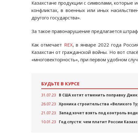
Казахстане продукции с символами, которые
конфликтах, в военных или иных насильстве
другого государства».
За такое правонарушение предлагается штраф
Как отмечает
REX
, в январе 2022 года Росси
Казахстан от гражданской войны. Но вот спас
«многовекторность», при первом удобном слу
БУДЬТЕ В КУРСЕ
31.07.23
В США хотят отменить поправку Джекс
26.07.23
Хроника строительства «Великого Тур
21.07.23
Запад хочет взять под контроль вод
10.01.23
Год спустя: чем платит России Казахс