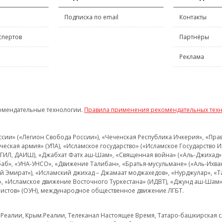
Подписка по email
Контакты
спертов
Партнёры
Реклама
омендательные технологии.
Правила применения рекомендательных тех
и» («Легион Свобода России»), «Чеченская Республика Ичкерия», «Правый
еская армия» (УПА), «Исламское государство» («Исламское Государство И
 ИГИЛ, ДАИШ), «Джабхат Фатх аш-Шам», «Священная война» («Аль-Джихад» 
аб», «УНА-УНСО», «Движение Талибан», «Братья-мусульмане» («Аль-Ихва
кий Эмират»), «Исламский джихад – Джамаат моджахедов», «Нурджулар», «
», «Исламское движение Восточного Туркестана» (ИДВТ), «Джунд аш-Шам»,
истов» (ОУН), международное общественное движение ЛГБТ.
з.Реалии, Крым.Реалии, Телеканал Настоящее Время, Татаро-башкирская сл