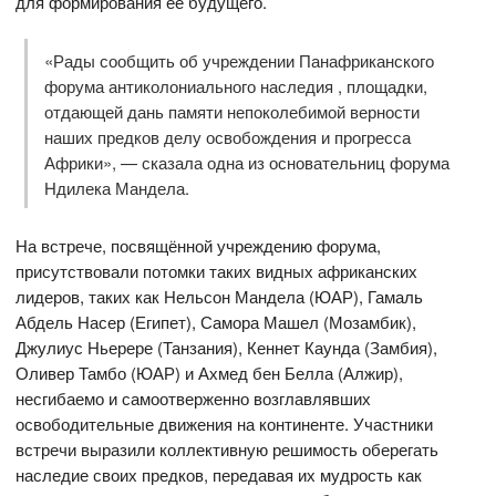
для формирования её будущего.
«Рады сообщить об учреждении Панафриканского
форума антиколониального наследия , площадки,
отдающей дань памяти непоколебимой верности
наших предков делу освобождения и прогресса
Африки», — сказала одна из основательниц форума
Ндилека Мандела.
На встрече, посвящённой учреждению форума,
присутствовали потомки таких видных африканских
лидеров, таких как Нельсон Мандела (ЮАР), Гамаль
Абдель Насер (Египет), Самора Машел (Мозамбик),
Джулиус Ньерере (Танзания), Кеннет Каунда (Замбия),
Оливер Тамбо (ЮАР) и Ахмед бен Белла (Алжир),
несгибаемо и самоотверженно возглавлявших
освободительные движения на континенте. Участники
встречи выразили коллективную решимость оберегать
наследие своих предков, передавая их мудрость как