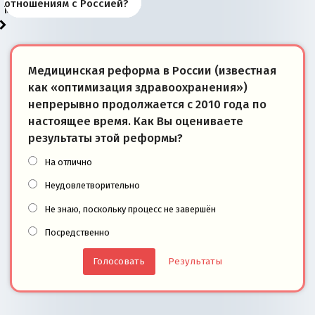
«переобувании» хозяев
суверенной экономике
Анкориджа
внутренней политике
отношениям с Россией?
моря
победители
Медицинская реформа в России (известная
как «оптимизация здравоохранения»)
непрерывно продолжается с 2010 года по
настоящее время. Как Вы оцениваете
результаты этой реформы?
На отлично
Неудовлетворительно
Не знаю, поскольку процесс не завершён
Посредственно
Результаты