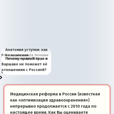
Анатомия уступки: как
Россия потеряла лучшие
Большевики
Киевская марионетка
В России назрели
Миграционный пожар
Россия начинает
Россия зимой 1904
Русская нация вчера и
Почему правый крах в
рыбопромысловые
отличаются от «Яблока»
Запада рассказала о
перемены: 15 шагов к
Европы
сбрасывать балласт
года: первые уступки во
сегодня
Варшаве не поможет её
районы Баренцева
тем, что они -
«переобувании» хозяев
суверенной экономике
Анкориджа
внутренней политике
отношениям с Россией?
моря
победители
Медицинская реформа в России (известная
как «оптимизация здравоохранения»)
непрерывно продолжается с 2010 года по
настоящее время. Как Вы оцениваете